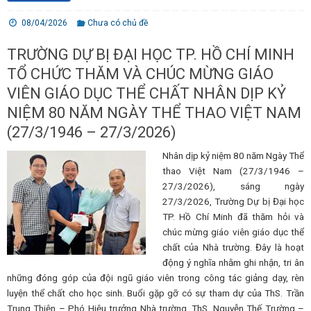
08/04/2026
Chưa có chủ đề
TRƯỜNG DỰ BỊ ĐẠI HỌC TP. HỒ CHÍ MINH
TỔ CHỨC THĂM VÀ CHÚC MỪNG GIÁO
VIÊN GIÁO DỤC THỂ CHẤT NHÂN DỊP KỶ
NIỆM 80 NĂM NGÀY THỂ THAO VIỆT NAM
(27/3/1946 – 27/3/2026)
Nhân dịp kỷ niệm 80 năm Ngày Thể
thao Việt Nam (27/3/1946 –
27/3/2026), sáng ngày
27/3/2026, Trường Dự bị Đại học
TP. Hồ Chí Minh đã thăm hỏi và
chúc mừng giáo viên giáo dục thể
chất của Nhà trường. Đây là hoạt
động ý nghĩa nhằm ghi nhận, tri ân
những đóng góp của đội ngũ giáo viên trong công tác giảng dạy, rèn
luyện thể chất cho học sinh. Buổi gặp gỡ có sự tham dự của ThS. Trần
Trung Thiện – Phó Hiệu trưởng Nhà trường, ThS. Nguyễn Thế Trường –