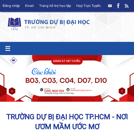
Skip
Đăng nhập
Email
Trang hỗ trợ học tập
Họp Trực Tuyến
to
content
TRƯỜNG DỰ BỊ ĐẠI HỌC TP.HCM - NƠI
ƯƠM MẦM ƯỚC MƠ