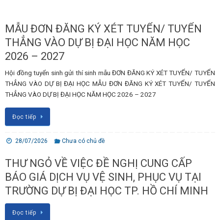
MẪU ĐƠN ĐĂNG KÝ XÉT TUYỂN/ TUYỂN
THẲNG VÀO DỰ BỊ ĐẠI HỌC NĂM HỌC
2026 – 2027
Hội đồng tuyển sinh gửi thí sinh mẫu ĐƠN ĐĂNG KÝ XÉT TUYỂN/ TUYỂN
THẲNG VÀO DỰ BỊ ĐẠI HỌC MẪU ĐƠN ĐĂNG KÝ XÉT TUYỂN/ TUYỂN
THẲNG VÀO DỰ BỊ ĐẠI HỌC NĂM HỌC 2026 – 2027
Đọc tiếp
28/07/2026
Chưa có chủ đề
THƯ NGỎ VỀ VIỆC ĐỀ NGHỊ CUNG CẤP
BÁO GIÁ DỊCH VỤ VỆ SINH, PHỤC VỤ TẠI
TRƯỜNG DỰ BỊ ĐẠI HỌC TP. HỒ CHÍ MINH
Đọc tiếp