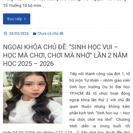
Tổ Trưởng Tổ bộ môn…
Đọc tiếp
30/03/2026
Chưa có chủ đề
NGOẠI KHÓA CHỦ ĐỀ: “SINH HỌC VUI –
HỌC MÀ CHƠI, CHƠI MÀ NHỚ” LẦN 2 NĂM
HỌC 2025 – 2026
Tiếp nối thành công của đợt 1, tổ
bộ môn Tự nhiên – nhóm giáo viên
Sinh học trường Dự bị Đại học
TP.HCM đã tổ chức hoạt động
ngoại khóa lần thứ 2 với chủ đề
quen thuộc nhưng không kém
phần kịch tính: “Sinh học vui – Học
mà chơi, chơi mà nhớ”. Chương
trình diễn ra trong buổi tối
ngày 04/02/2026 tại phòng C12, C13.
Sân chơi học thuật đầy thử