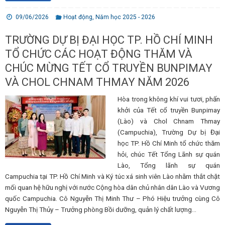
09/06/2026
Hoạt động
,
Năm học 2025 - 2026
TRƯỜNG DỰ BỊ ĐẠI HỌC TP. HỒ CHÍ MINH
TỔ CHỨC CÁC HOẠT ĐỘNG THĂM VÀ
CHÚC MỪNG TẾT CỔ TRUYỀN BUNPIMAY
VÀ CHOL CHNAM THMAY NĂM 2026
Hòa trong không khí vui tươi, phấn
khởi của Tết cổ truyền Bunpimay
(Lào) và Chol Chnam Thmay
(Campuchia), Trường Dự bị Đại
học TP. Hồ Chí Minh tổ chức thăm
hỏi, chúc Tết Tổng Lãnh sự quán
Lào, Tổng lãnh sự quán
Campuchia tại TP. Hồ Chí Minh và Ký túc xá sinh viên Lào nhằm thắt chặt
mối quan hệ hữu nghị với nước Cộng hòa dân chủ nhân dân Lào và Vương
quốc Campuchia. Cô Nguyễn Thị Minh Thư – Phó Hiệu trưởng cùng Cô
Nguyễn Thị Thủy – Trưởng phòng Bồi dưỡng, quản lý chất lượng…