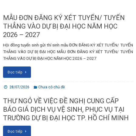
MẪU ĐƠN ĐĂNG KÝ XÉT TUYỂN/ TUYỂN
THẲNG VÀO DỰ BỊ ĐẠI HỌC NĂM HỌC
2026 – 2027
Hội đồng tuyển sinh gửi thí sinh mẫu ĐƠN ĐĂNG KÝ XÉT TUYỂN/ TUYỂN
THẲNG VÀO DỰ BỊ ĐẠI HỌC MẪU ĐƠN ĐĂNG KÝ XÉT TUYỂN/ TUYỂN
THẲNG VÀO DỰ BỊ ĐẠI HỌC NĂM HỌC 2026 – 2027
Đọc tiếp
28/07/2026
Chưa có chủ đề
THƯ NGỎ VỀ VIỆC ĐỀ NGHỊ CUNG CẤP
BÁO GIÁ DỊCH VỤ VỆ SINH, PHỤC VỤ TẠI
TRƯỜNG DỰ BỊ ĐẠI HỌC TP. HỒ CHÍ MINH
Đọc tiếp