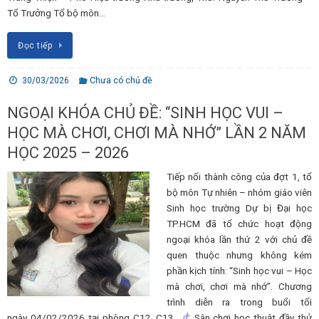
Tổ Trưởng Tổ bộ môn…
Đọc tiếp
30/03/2026
Chưa có chủ đề
NGOẠI KHÓA CHỦ ĐỀ: “SINH HỌC VUI –
HỌC MÀ CHƠI, CHƠI MÀ NHỚ” LẦN 2 NĂM
HỌC 2025 – 2026
Tiếp nối thành công của đợt 1, tổ
bộ môn Tự nhiên – nhóm giáo viên
Sinh học trường Dự bị Đại học
TP.HCM đã tổ chức hoạt động
ngoại khóa lần thứ 2 với chủ đề
quen thuộc nhưng không kém
phần kịch tính: “Sinh học vui – Học
mà chơi, chơi mà nhớ”. Chương
trình diễn ra trong buổi tối
ngày 04/02/2026 tại phòng C12, C13.
Sân chơi học thuật đầy thử