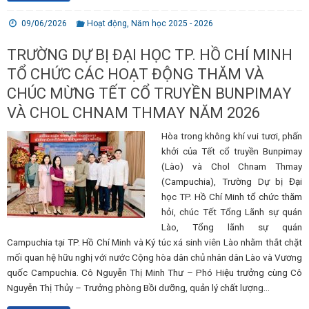
09/06/2026
Hoạt động
,
Năm học 2025 - 2026
TRƯỜNG DỰ BỊ ĐẠI HỌC TP. HỒ CHÍ MINH
TỔ CHỨC CÁC HOẠT ĐỘNG THĂM VÀ
CHÚC MỪNG TẾT CỔ TRUYỀN BUNPIMAY
VÀ CHOL CHNAM THMAY NĂM 2026
Hòa trong không khí vui tươi, phấn
khởi của Tết cổ truyền Bunpimay
(Lào) và Chol Chnam Thmay
(Campuchia), Trường Dự bị Đại
học TP. Hồ Chí Minh tổ chức thăm
hỏi, chúc Tết Tổng Lãnh sự quán
Lào, Tổng lãnh sự quán
Campuchia tại TP. Hồ Chí Minh và Ký túc xá sinh viên Lào nhằm thắt chặt
mối quan hệ hữu nghị với nước Cộng hòa dân chủ nhân dân Lào và Vương
quốc Campuchia. Cô Nguyễn Thị Minh Thư – Phó Hiệu trưởng cùng Cô
Nguyễn Thị Thủy – Trưởng phòng Bồi dưỡng, quản lý chất lượng…