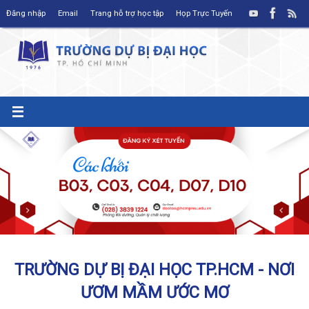
Skip
Đăng nhập
Email
Trang hỗ trợ học tập
Họp Trực Tuyến
to
content
TRƯỜNG DỰ BỊ ĐẠI HỌC TP.HCM - NƠI
ƯƠM MẦM ƯỚC MƠ