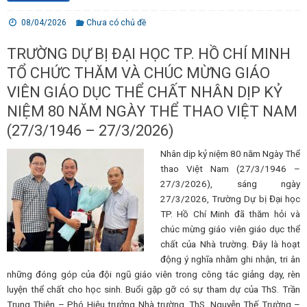
08/04/2026
Chưa có chủ đề
TRƯỜNG DỰ BỊ ĐẠI HỌC TP. HỒ CHÍ MINH
TỔ CHỨC THĂM VÀ CHÚC MỪNG GIÁO
VIÊN GIÁO DỤC THỂ CHẤT NHÂN DỊP KỶ
NIỆM 80 NĂM NGÀY THỂ THAO VIỆT NAM
(27/3/1946 – 27/3/2026)
Nhân dịp kỷ niệm 80 năm Ngày Thể
thao Việt Nam (27/3/1946 –
27/3/2026), sáng ngày
27/3/2026, Trường Dự bị Đại học
TP. Hồ Chí Minh đã thăm hỏi và
chúc mừng giáo viên giáo dục thể
chất của Nhà trường. Đây là hoạt
động ý nghĩa nhằm ghi nhận, tri ân
những đóng góp của đội ngũ giáo viên trong công tác giảng dạy, rèn
luyện thể chất cho học sinh. Buổi gặp gỡ có sự tham dự của ThS. Trần
Trung Thiện – Phó Hiệu trưởng Nhà trường, ThS. Nguyễn Thế Trường –