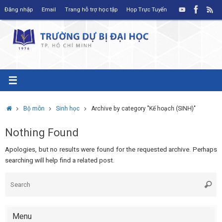
Skip
Đăng nhập
Email
Trang hỗ trợ học tập
Họp Trực Tuyến
to
content
Home
Bộ môn
Sinh học
Archive by category "Kế hoạch (SINH)"
Nothing Found
Apologies, but no results were found for the requested archive. Perhaps
searching will help find a related post.
S
Searc
fo
Menu