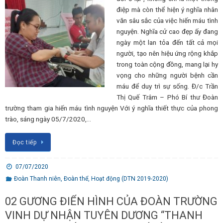
điệp mà còn thể hiện ý nghĩa nhân
văn sâu sắc của việc hiến máu tình
nguyện. Nghĩa cử cao đẹp ấy đang
ngày một lan tỏa đến tất cả mọi
người, tạo nên hiệu ứng rộng khắp
trong toàn cộng đồng, mang lại hy
vọng cho những người bệnh cần
máu để duy trì sự sống. Đ/c Trần
Thị Quế Trâm – Phó Bí thư Đoàn
trường tham gia hiến máu tình nguyện Với ý nghĩa thiết thực của phong
trào, sáng ngày 05/7/2020,…
Đọc tiếp
07/07/2020
Đoàn Thanh niên
,
Đoàn thể
,
Hoạt động (DTN 2019-2020)
02 GƯƠNG ĐIỂN HÌNH CỦA ĐOÀN TRƯỜNG
VINH DỰ NHẬN TUYÊN DƯƠNG “THANH