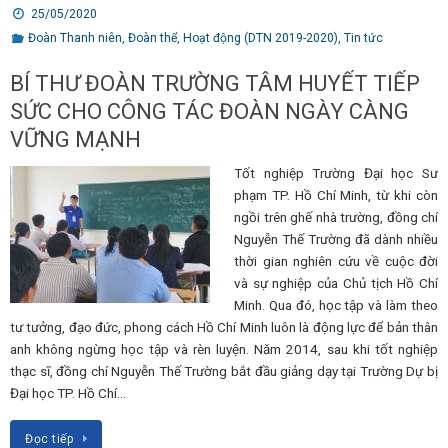
25/05/2020
Đoàn Thanh niên
,
Đoàn thể
,
Hoạt động (DTN 2019-2020)
,
Tin tức
BÍ THƯ ĐOÀN TRƯỜNG TÂM HUYẾT TIẾP
SỨC CHO CÔNG TÁC ĐOÀN NGÀY CÀNG
VỮNG MẠNH
Tốt nghiệp Trường Đại học Sư
phạm TP. Hồ Chí Minh, từ khi còn
ngồi trên ghế nhà trường, đồng chí
Nguyễn Thế Trường đã dành nhiều
thời gian nghiên cứu về cuộc đời
và sự nghiệp của Chủ tịch Hồ Chí
Minh. Qua đó, học tập và làm theo
tư tưởng, đạo đức, phong cách Hồ Chí Minh luôn là động lực để bản thân
anh không ngừng học tập và rèn luyện. Năm 2014, sau khi tốt nghiệp
thạc sĩ, đồng chí Nguyễn Thế Trường bắt đầu giảng dạy tại Trường Dự bị
Đại học TP. Hồ Chí…
Đọc tiếp