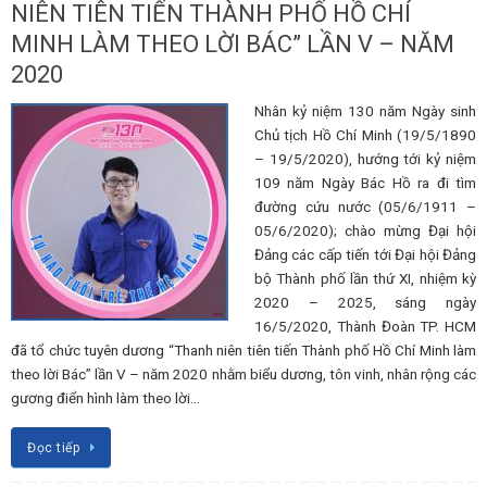
NIÊN TIÊN TIẾN THÀNH PHỐ HỒ CHÍ
MINH LÀM THEO LỜI BÁC” LẦN V – NĂM
2020
Nhân kỷ niệm 130 năm Ngày sinh
Chủ tịch Hồ Chí Minh (19/5/1890
– 19/5/2020), hướng tới kỷ niệm
109 năm Ngày Bác Hồ ra đi tìm
đường cứu nước (05/6/1911 –
05/6/2020); chào mừng Đại hội
Đảng các cấp tiến tới Đại hội Đảng
bộ Thành phố lần thứ XI, nhiệm kỳ
2020 – 2025, sáng ngày
16/5/2020, Thành Đoàn TP. HCM
đã tổ chức tuyên dương “Thanh niên tiên tiến Thành phố Hồ Chí Minh làm
theo lời Bác” lần V – năm 2020 nhằm biểu dương, tôn vinh, nhân rộng các
gương điển hình làm theo lời…
Đọc tiếp