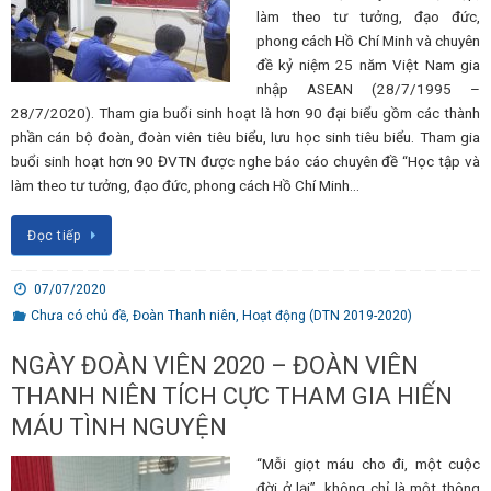
làm theo tư tưởng, đạo đức,
phong cách Hồ Chí Minh và chuyên
đề kỷ niệm 25 năm Việt Nam gia
nhập ASEAN (28/7/1995 –
28/7/2020). Tham gia buổi sinh hoạt là hơn 90 đại biểu gồm các thành
phần cán bộ đoàn, đoàn viên tiêu biểu, lưu học sinh tiêu biểu. Tham gia
buổi sinh hoạt hơn 90 ĐVTN được nghe báo cáo chuyên đề “Học tập và
làm theo tư tưởng, đạo đức, phong cách Hồ Chí Minh…
Đọc tiếp
07/07/2020
Chưa có chủ đề
,
Đoàn Thanh niên
,
Hoạt động (DTN 2019-2020)
NGÀY ĐOÀN VIÊN 2020 – ĐOÀN VIÊN
THANH NIÊN TÍCH CỰC THAM GIA HIẾN
MÁU TÌNH NGUYỆN
“Mỗi giọt máu cho đi, một cuộc
đời ở lại”, không chỉ là một thông