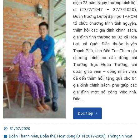
niệm 73 năm Ngày thương binh liệt
sĩ (27/7/1947 – 27/7/2020),
Đoàn trường Dự bị đại học TP.HCM
tổ chức chương trình tình nguyện,
thăm hỏi các gia đình chính sách,
gia đình tình thương tại 02 xã Hòa
Lợi, xã Quới Điền thuộc huyện
Thạnh Phú, tỉnh Bến Tre. Tham gia
chương trình có các đồng chí
Thường trực Đoàn Trường, chi
đoàn giáo viên – công nhân viên,
đã đến thăm hỏi, tặng quà cho 04
gia đình chính sách, phụ giúp các
gia đình một số công việc nhà.
Đặc…
Đọc tiếp
31/07/2020
Đoàn Thanh niên
,
Đoàn thể
,
Hoạt động (DTN 2019-2020)
,
Thông tin hoạt