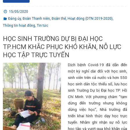
15/05/2020
Đảng ủy
,
Đoàn Thanh niên
,
Đoàn thể
,
Hoạt động (DTN 2019-2020)
,
Thông tin hoạt đông
,
Tin tức
HỌC SINH TRƯỜNG DỰ BỊ ĐẠI HỌC
TP.HCM KHẮC PHỤC KHÓ KHĂN, NỖ LỰC
HỌC TẬP TRỰC TUYẾN
Dịch bệnh Covid-19 đã dẫn đến
một kỳ nghỉ dài đối với học sinh,
sinh viên trên cả nước và hơn 550
học sinh dân tộc thiểu số, lưu học
sinh Trường Dự bị Đại học TP. Hồ
Chí Minh. Với phương châm “tạm
dừng đến trường nhưng không
dừng việc học”, Nhà trường đã
triển khai hình thức dạy học trực
tuyến. Nhằm ghi nhận sự nỗ lực
học tập và vượt qua khó khăn của