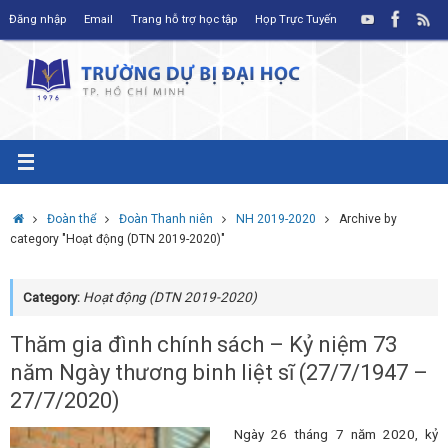
Skip
Đăng nhập
Email
Trang hỗ trợ học tập
Họp Trực Tuyến
to
content
Home
Đoàn thể
Đoàn Thanh niên
NH 2019-2020
Archive by
category "Hoạt động (DTN 2019-2020)"
Category:
Hoạt động (DTN 2019-2020)
Thăm gia đình chính sách – Kỷ niệm 73
năm Ngày thương binh liệt sĩ (27/7/1947 –
27/7/2020)
Ngày 26 tháng 7 năm 2020, kỷ