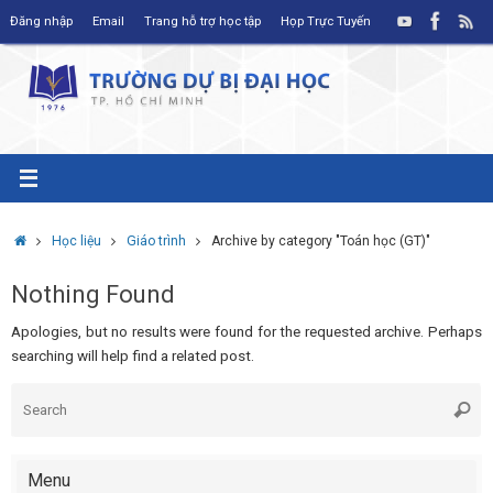
Skip
Đăng nhập
Email
Trang hỗ trợ học tập
Họp Trực Tuyến
to
content
Home
Học liệu
Giáo trình
Archive by category "Toán học (GT)"
Nothing Found
Apologies, but no results were found for the requested archive. Perhaps
searching will help find a related post.
S
Searc
fo
Menu