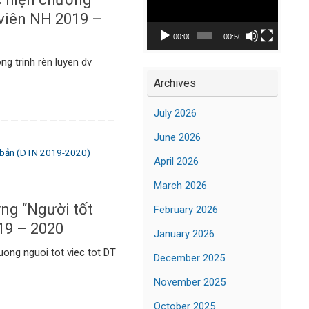
Player
 viên NH 2019 –
00:00
00:50
g trinh rèn luyen dv
Archives
July 2026
June 2026
 bản (DTN 2019-2020)
April 2026
March 2026
ng “Người tốt
February 2026
19 – 2020
January 2026
uong nguoi tot viec tot DT
December 2025
November 2025
October 2025