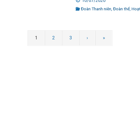
10/07/2020
Đoàn Thanh niên
,
Đoàn thể
,
Hoạ
1
2
3
›
»