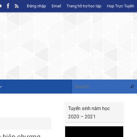
Đăng nhập
Email
Trang hỗ trợ học tập
Họp Trực Tuyến
Sear
Tuyển sinh năm học
2020 – 2021
Video
c hiện chương