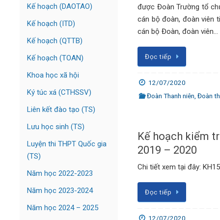
Kế hoạch (DAOTAO)
được Đoàn Trường tổ chứ
cán bộ đoàn, đoàn viên ti
Kế hoạch (ITD)
cán bộ Đoàn, đoàn viên…
Kế hoạch (QTTB)
Đọc tiếp
Kế hoạch (TOAN)
Khoa học xã hội
12/07/2020
Ký túc xá (CTHSSV)
Đoàn Thanh niên
,
Đoàn t
Liên kết đào tạo (TS)
Lưu học sinh (TS)
Kế hoạch kiểm t
Luyện thi THPT Quốc gia
2019 – 2020
(TS)
Chi tiết xem tại đây: KH
Năm học 2022-2023
Năm học 2023-2024
Đọc tiếp
Năm học 2024 – 2025
12/07/2020