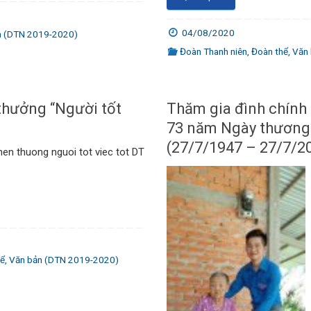
04/08/2020
n (DTN 2019-2020)
Đoàn Thanh niên
,
Đoàn thể
,
Văn
thưởng “Người tốt
Thăm gia đình chính
1
73 năm Ngày thương b
(27/7/1947 – 27/7/2
khen thuong nguoi tot viec tot DT
hể
,
Văn bản (DTN 2019-2020)