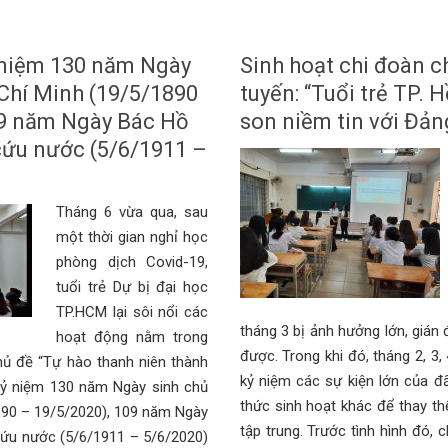
 niệm 130 năm Ngày
Sinh hoạt chi đoàn c
 Chí Minh (19/5/1890
tuyến: “Tuổi trẻ TP. 
09 năm Ngày Bác Hồ
son niềm tin với Đản
cứu nước (5/6/1911 –
Tháng 6 vừa qua, sau
một thời gian nghỉ học
phòng dịch Covid-19,
tuổi trẻ Dự bị đại học
TP.HCM lại sôi nổi các
tháng 3 bị ảnh hưởng lớn, gián 
hoạt động nằm trong
được. Trong khi đó, tháng 2, 3, 
chủ đề “Tự hào thanh niên thành
kỷ niệm các sự kiện lớn của đ
kỷ niệm 130 năm Ngày sinh chủ
thức sinh hoạt khác để thay th
890 – 19/5/2020), 109 năm Ngày
tập trung. Trước tình hình đó, 
cứu nước (5/6/1911 – 5/6/2020)