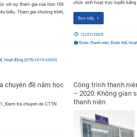
chức sinh hoạt trực tuyến bằng
c với sự tham gia của hơn 100
êu biểu. Tham gia chương trình,
Đọc tiếp
12/07/2020
Đoàn Thanh niên
,
Đoàn thể
,
Hoạ
hể
,
Hoạt động (DTN 2019-2020)
ra chuyên đề năm học
Công trình thanh ni
– 2020: Không gian s
thanh niên
151_Kiem tra chuyen de CTTN