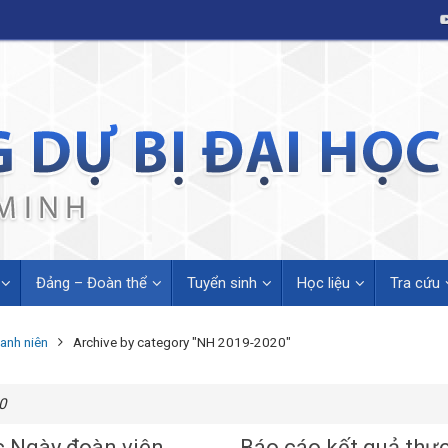
Đảng – Đoàn thể
Tuyển sinh
Học liệu
Tra cứu
anh niên
Archive by category "NH 2019-2020"
0
c Ngày đoàn viên
Báo cáo kết quả thự