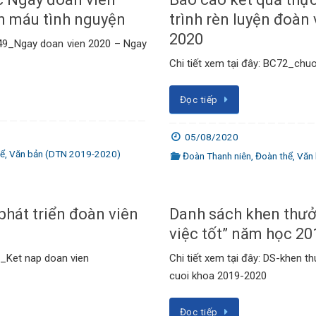
n máu tình nguyện
trình rèn luyện đoàn
2020
149_Ngay doan vien 2020 – Ngay
Chi tiết xem tại đây: BC72_chuon
Đọc tiếp
05/08/2020
hể
,
Văn bản (DTN 2019-2020)
Đoàn Thanh niên
,
Đoàn thể
,
Văn
phát triển đoàn viên
Danh sách khen thưở
việc tốt” năm học 20
6_Ket nap doan vien
Chi tiết xem tại đây: DS-khen th
cuoi khoa 2019-2020
Đọc tiếp