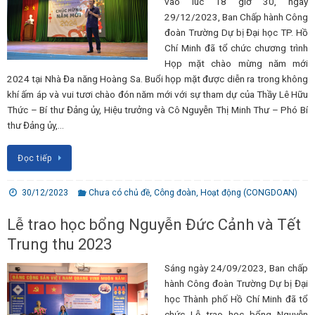
vào lúc 18 giờ 30, ngày
29/12/2023, Ban Chấp hành Công
đoàn Trường Dự bị Đại học TP. Hồ
Chí Minh đã tổ chức chương trình
Họp mặt chào mừng năm mới
2024 tại Nhà Đa năng Hoàng Sa. Buổi họp mặt được diễn ra trong không
khí ấm áp và vui tươi chào đón năm mới với sự tham dự của Thầy Lê Hữu
Thức – Bí thư Đảng ủy, Hiệu trưởng và Cô Nguyễn Thị Minh Thư – Phó Bí
thư Đảng ủy,…
Đọc tiếp
30/12/2023
Chưa có chủ đề
,
Công đoàn
,
Hoạt động (CONGDOAN)
Lễ trao học bổng Nguyễn Đức Cảnh và Tết
Trung thu 2023
Sáng ngày 24/09/2023, Ban chấp
hành Công đoàn Trường Dự bị Đại
học Thành phố Hồ Chí Minh đã tổ
chức Lễ trao học bổng Nguyễn