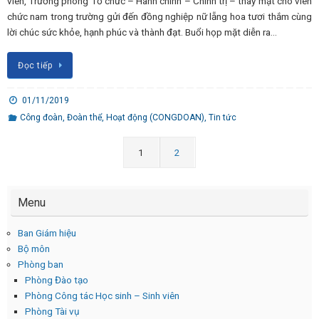
viên, Trưởng phòng Tổ chức – Hành chính – Chính trị – thay mặt cho viên
chức nam trong trường gửi đến đồng nghiệp nữ lẵng hoa tươi thắm cùng
lời chúc sức khỏe, hạnh phúc và thành đạt. Buổi họp mặt diễn ra…
Đọc tiếp
01/11/2019
Công đoàn
,
Đoàn thể
,
Hoạt động (CONGDOAN)
,
Tin tức
1
2
Menu
Ban Giám hiệu
Bộ môn
Phòng ban
Phòng Đào tạo
Phòng Công tác Học sinh – Sinh viên
Phòng Tài vụ