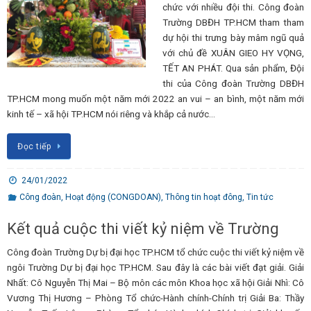
chức với nhiều đội thi. Công đoàn
Trường DBĐH TP.HCM tham tham
dự hội thi trưng bày mâm ngũ quả
với chủ đề XUÂN GIEO HY VỌNG,
TẾT AN PHÁT. Qua sản phẩm, Đội
thi của Công đoàn Trường DBĐH
TP.HCM mong muốn một năm mới 2022 an vui – an bình, một năm mới
kinh tế – xã hội TP.HCM nói riêng và khắp cả nước…
Đọc tiếp
24/01/2022
Công đoàn
,
Hoạt động (CONGDOAN)
,
Thông tin hoạt đông
,
Tin tức
Kết quả cuộc thi viết kỷ niệm về Trường
Công đoàn Trường Dự bị đại học TP.HCM tổ chức cuộc thi viết kỷ niệm về
ngôi Trường Dự bị đại học TP.HCM. Sau đây là các bài viết đạt giải. Giải
Nhất: Cô Nguyễn Thị Mai – Bộ môn các môn Khoa học xã hội Giải Nhì: Cô
Vương Thị Hương – Phòng Tổ chức-Hành chính-Chính trị Giải Ba: Thầy