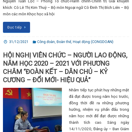
Nguyễn Tuấn Lộc – Phòng Tổ chức-Hành chính-Chính trị Giải khuyến
khích: Cô Lê Thị Kim Thuỳ – Bộ môn Ngoại ngữ Cô Đinh Thị Bích Liên – Bộ
môn các môn Khọc học xã hội
Đọc tiếp
31/12/2021
Công đoàn
,
Đoàn thể
,
Hoạt động (CONGDOAN)
HỘI NGHỊ VIÊN CHỨC – NGƯỜI LAO ĐỘNG,
NĂM HỌC 2020 – 2021 VỚI PHƯƠNG
CHÂM “ĐOÀN KẾT – DÂN CHỦ – KỶ
CƯƠNG – ĐỔI MỚI- HIỆU QUẢ”
Nhằm tiếp tục phát huy những mặt
đã đạt được trong năm học trước,
đồng thời đề ra những phương
hướng, nhiệm vụ phấn đấu trong
năm học mới để đạt được những
thành tích cao. Sáng ngày
14/11/2020, Đảng ủy – Ban Giám