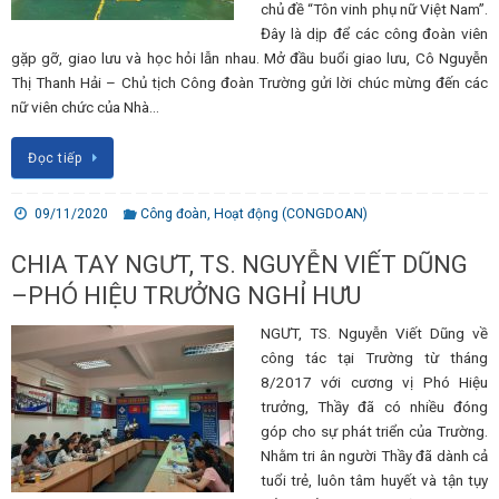
chủ đề “Tôn vinh phụ nữ Việt Nam”.
Đây là dịp để các công đoàn viên
gặp gỡ, giao lưu và học hỏi lẫn nhau. Mở đầu buổi giao lưu, Cô Nguyễn
Thị Thanh Hải – Chủ tịch Công đoàn Trường gửi lời chúc mừng đến các
nữ viên chức của Nhà…
Đọc tiếp
09/11/2020
Công đoàn
,
Hoạt động (CONGDOAN)
CHIA TAY NGƯT, TS. NGUYỄN VIẾT DŨNG
–PHÓ HIỆU TRƯỞNG NGHỈ HƯU
NGƯT, TS. Nguyễn Viết Dũng về
công tác tại Trường từ tháng
8/2017 với cương vị Phó Hiệu
trưởng, Thầy đã có nhiều đóng
góp cho sự phát triển của Trường.
Nhằm tri ân người Thầy đã dành cả
tuổi trẻ, luôn tâm huyết và tận tụy