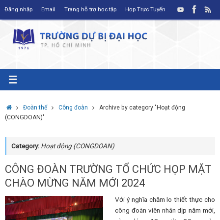
Skip
Đăng nhập
Email
Trang hỗ trợ học tập
Họp Trực Tuyến
to
content
Home
Đoàn thể
Công đoàn
Archive by category "Hoạt động
(CONGDOAN)"
Category:
Hoạt động (CONGDOAN)
CÔNG ĐOÀN TRƯỜNG TỔ CHỨC HỌP MẶT
CHÀO MỪNG NĂM MỚI 2024
Với ý nghĩa chăm lo thiết thực cho
công đoàn viên nhân dịp năm mới,