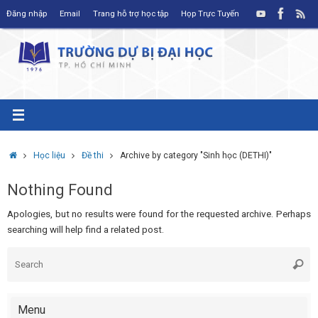
Skip
Đăng nhập
Email
Trang hỗ trợ học tập
Họp Trực Tuyến
to
content
Home
Học liệu
Đề thi
Archive by category "Sinh học (DETHI)"
Nothing Found
Apologies, but no results were found for the requested archive. Perhaps
searching will help find a related post.
S
Searc
fo
Menu