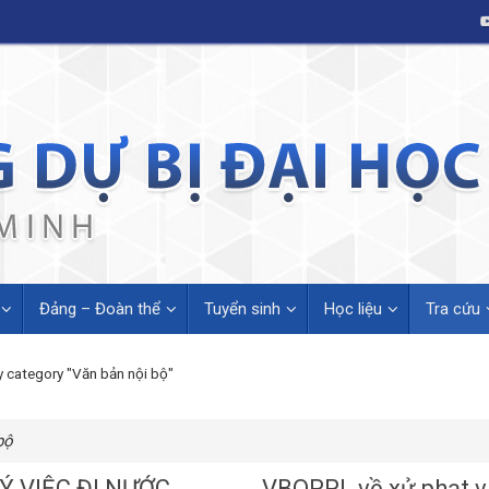
Đảng – Đoàn thể
Tuyển sinh
Học liệu
Tra cứu
y category "Văn bản nội bộ"
bộ
Ý VIỆC ĐI NƯỚC
VBQPPL về xử phạt v