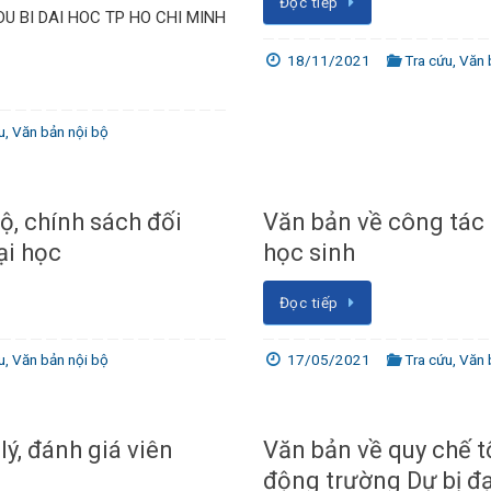
Đọc tiếp
U BI DAI HOC TP HO CHI MINH
18/11/2021
Tra cứu
,
Văn 
u
,
Văn bản nội bộ
ộ, chính sách đối
Văn bản về công tác 
ại học
học sinh
Đọc tiếp
u
,
Văn bản nội bộ
17/05/2021
Tra cứu
,
Văn 
ý, đánh giá viên
Văn bản về quy chế t
động trường Dự bị đạ