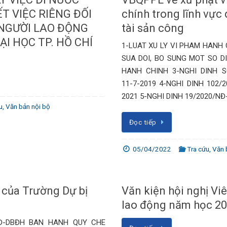
ẾT VIỆC RIÊNG ĐỐI
chính trong lĩnh vực 
 NGƯỜI LAO ĐỘNG
tài sản công
ẠI HỌC TP. HỒ CHÍ
1-LUAT XU LY VI PHAM HANH 
SUA DOI, BO SUNG MOT SO DI
HANH CHINH 3-NGHI DINH S
11-7-2019 4-NGHI DINH 102/
2021 5-NGHI DINH 19/2020/N
u
,
Văn bản nội bộ
Đọc tiếp
05/04/2022
Tra cứu
,
Văn 
 của Trường Dự bị
Văn kiện hội nghị Vi
lao động năm học 2
QĐ-DBĐH BAN HANH QUY CHE