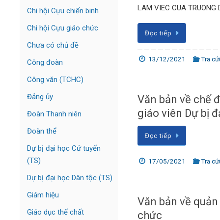
LAM VIEC CUA TRUONG D
Chi hội Cựu chiến binh
Chi hội Cựu giáo chức
Đọc tiếp
Chưa có chủ đề
13/12/2021
Tra cứ
Công đoàn
Công văn (TCHC)
Đảng ủy
Văn bản về chế đ
giáo viên Dự bị đ
Đoàn Thanh niên
Đoàn thể
Đọc tiếp
Dự bị đại học Cử tuyển
(TS)
17/05/2021
Tra cứ
Dự bị đại học Dân tộc (TS)
Giám hiệu
Văn bản về quản l
Giáo dục thể chất
chức