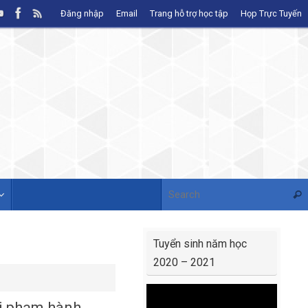
Đăng nhập
Email
Trang hỗ trợ học tập
Họp Trực Tuyến
Sear
Tuyển sinh năm học
2020 – 2021
Video
i phạm hành