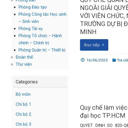
Phòng ban
NGOÀI GIẢI QUY
Phòng Đào tạo
Phòng Công tác Học sinh
VỚI VIÊN CHỨC,
– Sinh viên
TRƯỜNG DỰ BỊ Đ
Phòng Tài vụ
MINH
Phòng Tổ chức – Hành
chính – Chính trị
Đọc tiếp
Phòng Quản trị – Thiết bị
Đoàn thể
16/06/2023
Tra cứ
Thư viện
Categories
Bộ môn
Chi bộ 1
Quy chế làm việc
Chi bộ 2
đại học TP.HCM
Chi bộ 3
QUYET DINH SO 820-