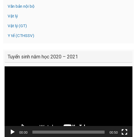
Văn bản nội bộ
Vật lý
Vật lý (GT)
Y tế (CTHSSV)
Tuyển sinh năm học 2020 – 2021
Video
Player
00:00
00:50