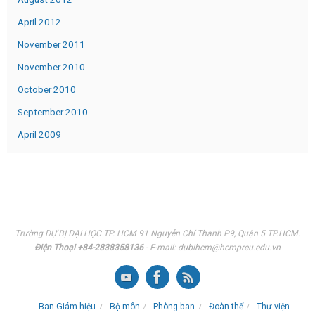
April 2012
November 2011
November 2010
October 2010
September 2010
April 2009
Trường DỰ BỊ ĐẠI HỌC TP. HCM 91 Nguyễn Chí Thanh P9, Quận 5 TP.HCM.
Điện Thoại +84-2838358136
- E-mail: dubihcm@hcmpreu.edu.vn
Ban Giám hiệu
Bộ môn
Phòng ban
Đoàn thể
Thư viện