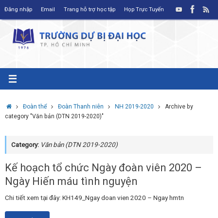
Skip
Đăng nhập
Email
Trang hỗ trợ học tập
Họp Trực Tuyến
to
content
Home
Đoàn thể
Đoàn Thanh niên
NH 2019-2020
Archive by
category "Văn bản (DTN 2019-2020)"
Category:
Văn bản (DTN 2019-2020)
Kế hoạch tổ chức Ngày đoàn viên 2020 –
Ngày Hiến máu tình nguyện
Chi tiết xem tại đây: KH149_Ngay doan vien 2020 – Ngay hmtn