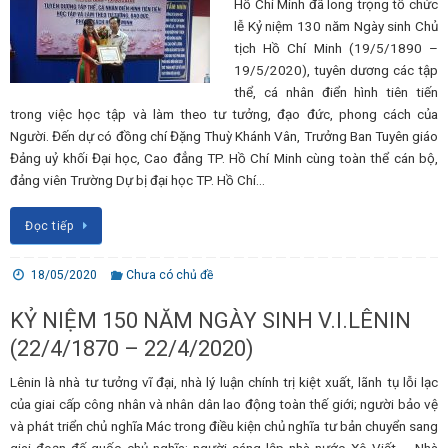
Hồ Chí Minh đã long trọng tổ chức
lễ Kỷ niệm 130 năm Ngày sinh Chủ
tịch Hồ Chí Minh (19/5/1890 –
19/5/2020), tuyên dương các tập
thể, cá nhân điển hình tiên tiến
trong việc học tập và làm theo tư tưởng, đạo đức, phong cách của
Người. Đến dự có đồng chí Đặng Thuỳ Khánh Vân, Trưởng Ban Tuyên giáo
Đảng uỷ khối Đại học, Cao đẳng TP. Hồ Chí Minh cùng toàn thể cán bộ,
đảng viên Trường Dự bị đại học TP. Hồ Chí…
Đọc tiếp
18/05/2020
Chưa có chủ đề
KỶ NIỆM 150 NĂM NGÀY SINH V.I.LÊNIN
(22/4/1870 – 22/4/2020)
Lênin là nhà tư tưởng vĩ đại, nhà lý luận chính trị kiệt xuất, lãnh tụ lỗi lạc
của giai cấp công nhân và nhân dân lao động toàn thế giới; người bảo vệ
và phát triển chủ nghĩa Mác trong điều kiện chủ nghĩa tư bản chuyển sang