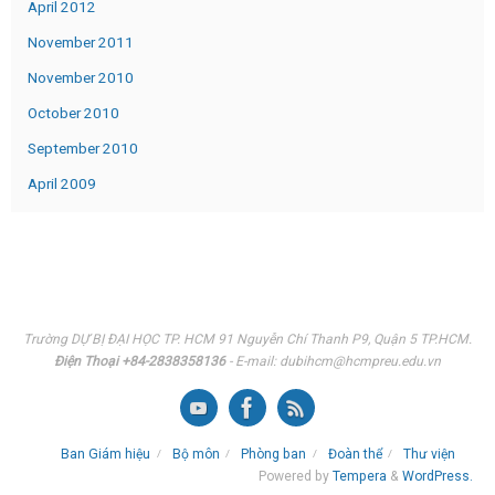
April 2012
November 2011
November 2010
October 2010
September 2010
April 2009
Trường DỰ BỊ ĐẠI HỌC TP. HCM 91 Nguyễn Chí Thanh P9, Quận 5 TP.HCM.
Điện Thoại +84-2838358136
- E-mail: dubihcm@hcmpreu.edu.vn
Ban Giám hiệu
Bộ môn
Phòng ban
Đoàn thể
Thư viện
Powered by
Tempera
&
WordPress.