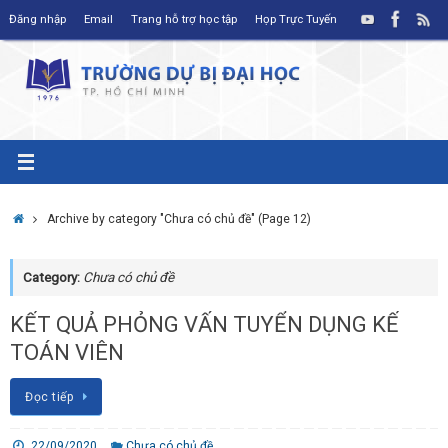
Skip
Đăng nhập
Email
Trang hỗ trợ học tập
Họp Trực Tuyến
to
content
Home
Archive by category "Chưa có chủ đề"
(Page 12)
Category:
Chưa có chủ đề
KẾT QUẢ PHỎNG VẤN TUYỂN DỤNG KẾ
TOÁN VIÊN
Đọc tiếp
22/09/2020
Chưa có chủ đề