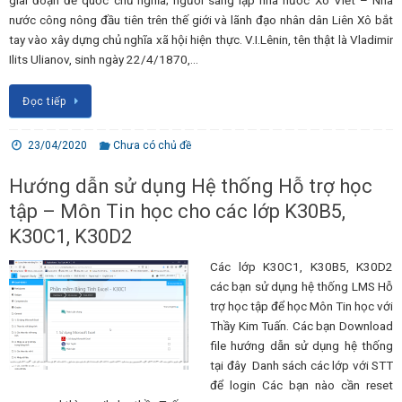
giai đoạn đế quốc chủ nghĩa; người sáng lập nhà nước Xô Viết – Nhà
nước công nông đầu tiên trên thế giới và lãnh đạo nhân dân Liên Xô bắt
tay vào xây dựng chủ nghĩa xã hội hiện thực. V.I.Lênin, tên thật là Vladimir
Ilits Ulianov, sinh ngày 22/4/1870,…
Đọc tiếp
23/04/2020
Chưa có chủ đề
Hướng dẫn sử dụng Hệ thống Hỗ trợ học
tập – Môn Tin học cho các lớp K30B5,
K30C1, K30D2
Các lớp K30C1, K30B5, K30D2
các bạn sử dụng hệ thống LMS Hỗ
trợ học tập để học Môn Tin học với
Thầy Kim Tuấn. Các bạn Download
file hướng dẫn sử dụng hệ thống
tại đây Danh sách các lớp với STT
để login Các bạn nào cần reset