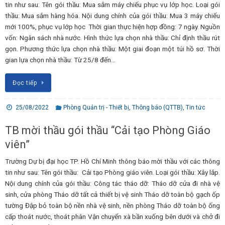
tin như sau: Tên gói thầu: Mua sắm máy chiếu phục vụ lớp học. Loại gói
thầu: Mua sắm hàng hóa. Nội dung chính của gói thầu: Mua 3 máy chiếu
mới 100%, phục vụ lớp học Thời gian thực hiện hợp đồng: 7 ngày. Nguồn
vốn: Ngân sách nhà nước. Hình thức lựa chọn nhà thầu: Chỉ định thầu rút
gọn. Phương thức lựa chọn nhà thầu: Một giai đoạn một túi hồ sơ. Thời
gian lựa chọn nhà thầu: Từ 25/8 đến…
Đọc tiếp
25/08/2022
Phòng Quản trị - Thiết bị
,
Thông báo (QTTB)
,
Tin tức
TB mời thầu gói thầu “Cải tạo Phòng Giáo
viên”
Trường Dự bị đại học TP. Hồ Chí Minh thông báo mời thầu với các thông
tin như sau: Tên gói thầu: Cải tạo Phòng giáo viên. Loại gói thầu: Xây lắp.
Nội dung chính của gói thầu: Công tác tháo dỡ: Tháo dỡ cửa đi nhà vệ
sinh, cửa phòng Tháo dỡ tất cả thiết bị vệ sinh Tháo dỡ toàn bộ gạch ốp
tường Đập bỏ toàn bộ nền nhà vệ sinh, nền phòng Tháo dỡ toàn bộ ống
cấp thoát nước, thoát phân Vận chuyển xà bần xuống bên dưới và chở đi