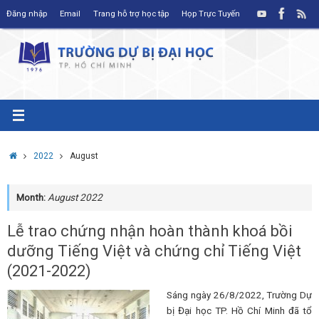
Skip
Đăng nhập
Email
Trang hỗ trợ học tập
Họp Trực Tuyến
to
content
Home
2022
August
Month:
August 2022
Lễ trao chứng nhận hoàn thành khoá bồi
dưỡng Tiếng Việt và chứng chỉ Tiếng Việt
(2021-2022)
Sáng ngày 26/8/2022, Trường Dự
bị Đại học TP. Hồ Chí Minh đã tổ