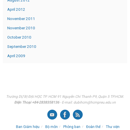
August 2012
April 2012
November 2011
November 2010
October 2010
September 2010
April 2009
Trường DỰ BỊ ĐẠI HỌC TP. HCM 91 Nguyễn Chí Thanh P9, Quận 5 TP.HCM.
Điện Thoại +84-2838358136
- E-mail: dubihcm@hcmpreu.edu.vn
Ban Giám hiệu
Bộ môn
Phòng ban
Đoàn thể
Thư viện