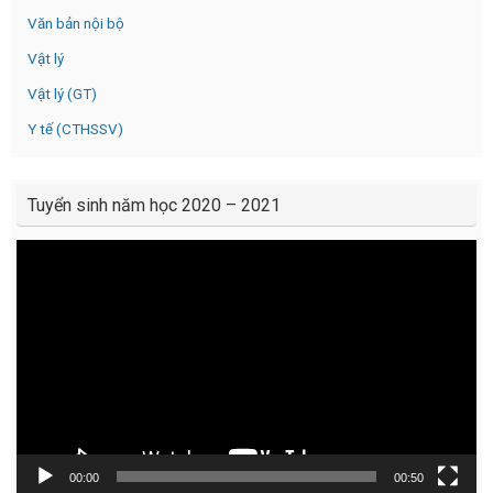
Văn bản nội bộ
Vật lý
Vật lý (GT)
Y tế (CTHSSV)
Tuyển sinh năm học 2020 – 2021
Video
Player
00:00
00:50