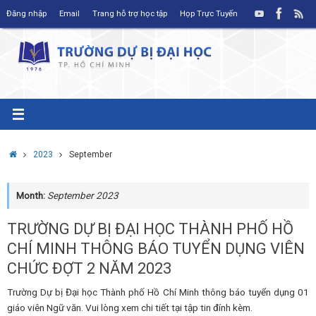
Skip
Đăng nhập
Email
Trang hỗ trợ học tập
Họp Trực Tuyến
to
content
Home
2023
September
Month:
September 2023
TRƯỜNG DỰ BỊ ĐẠI HỌC THÀNH PHỐ HỒ
CHÍ MINH THÔNG BÁO TUYỂN DỤNG VIÊN
CHỨC ĐỢT 2 NĂM 2023
Trường Dự bị Đại học Thành phố Hồ Chí Minh thông báo tuyển dụng 01
giáo viên Ngữ văn. Vui lòng xem chi tiết tại tập tin đính kèm.