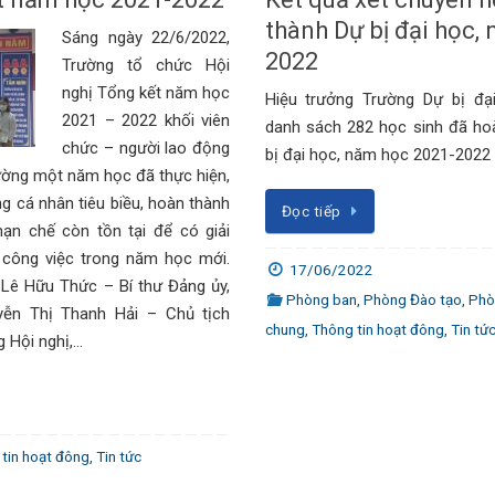
thành Dự bị đại học,
Sáng ngày 22/6/2022,
2022
Trường tổ chức Hội
nghị Tổng kết năm học
Hiệu trưởng Trường Dự bị đạ
2021 – 2022 khối viên
danh sách 282 học sinh đã ho
chức – người lao động
bị đại học, năm học 2021-2022
ường một năm học đã thực hiện,
 cá nhân tiêu biều, hoàn thành
Đọc tiếp
ạn chế còn tồn tại để có giải
 công việc trong năm học mới.
17/06/2022
 Lê Hữu Thức – Bí thư Đảng ủy,
Phòng ban
,
Phòng Đào tạo
,
Phò
yễn Thị Thanh Hải – Chủ tịch
chung
,
Thông tin hoạt đông
,
Tin tứ
 Hội nghị,…
tin hoạt đông
,
Tin tức