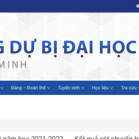
Đảng – Đoàn thể
Tuyển sinh
Học liệu
Tra cứu
ết năm học 2021-2022
Kết quả xét chuyển h