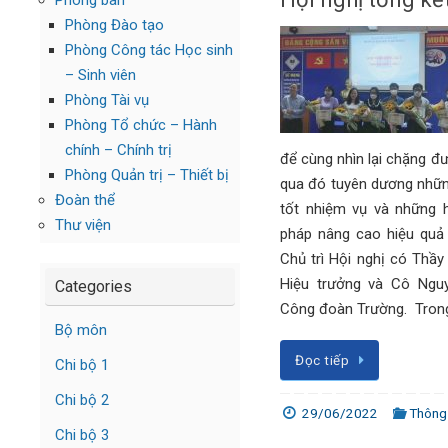
Phòng ban
Phòng Đào tạo
Phòng Công tác Học sinh
– Sinh viên
Phòng Tài vụ
Phòng Tổ chức – Hành
chính – Chính trị
để cùng nhìn lại chặng đ
Phòng Quản trị – Thiết bị
qua đó tuyên dương những
Đoàn thể
tốt nhiệm vụ và những h
Thư viện
pháp nâng cao hiệu quả
Chủ trì Hội nghị có Thầy
Hiệu trưởng và Cô Ngu
Categories
Công đoàn Trường. Trong
Bộ môn
Đọc tiếp
Chi bộ 1
Chi bộ 2
29/06/2022
Thông 
Chi bộ 3