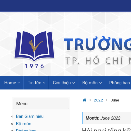
Skip
to
content
Skip
Home
Tin tức
Giới thiệu
Bộ môn
Phòng ban
to
content
Home
2022
June
Menu
Ban Giám hiệu
Month:
June 2022
Bộ môn
Hội nghị tổng k