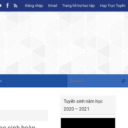
Đăng nhập
Email
Trang hỗ trợ học tập
Họp Trực Tuyến
Sear
Tuyển sinh năm học
2020 – 2021
Video
ọc sinh hoàn