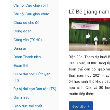
Chi hội Cựu chiến binh
Lễ Bế giảng năm
Chi hội Cựu giáo chức
Chưa có chủ đề
Công đoàn
Công văn (TCHC)
Đảng ủy
Diện 30a. Tham dự buổi l
Đoàn Thanh niên
Hữu Thức, Bí thư Đảng ủ
Đoàn thể
toàn thể cán bộ, giáo v
Dự bị đại học Cử tuyển
thúc năm học 2021 – 20
(TS)
04 học sinh thủ khoa các
học sinh Giỏi và 80 h
Dự bị đại học Dân tộc (TS)
muốn tiếp thêm…
Giám hiệu
Giáo dục thể chất
Đọc tiếp