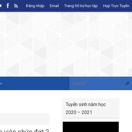
Đăng nhập
Email
Trang hỗ trợ học tập
Họp Trực Tuyến
Sear
Tuyển sinh năm học
2020 – 2021
Video
n viên chức đợt 2