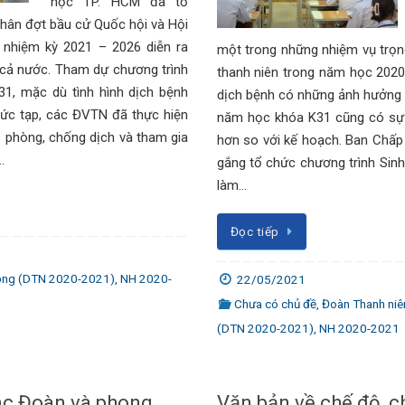
học TP. HCM đã tổ
nhân đợt bầu cử Quốc hội và Hội
 nhiệm kỳ 2021 – 2026 diễn ra
một trong những nhiệm vụ trọ
 cả nước. Tham dự chương trình
thanh niên trong năm học 2020
1, mặc dù tình hình dịch bệnh
dịch bệnh có những ảnh hưởng 
ức tạp, các ĐVTN đã thực hiện
năm học khóa K31 cũng có sự 
 phòng, chống dịch và tham gia
hơn so với kế hoạch. Ban Chấ
…
gắng tổ chức chương trình Sinh 
làm…
Đọc tiếp
ộng (DTN 2020-2021)
,
NH 2020-
22/05/2021
Chưa có chủ đề
,
Đoàn Thanh niê
(DTN 2020-2021)
,
NH 2020-2021
ác Đoàn và phong
Văn bản về chế độ, c