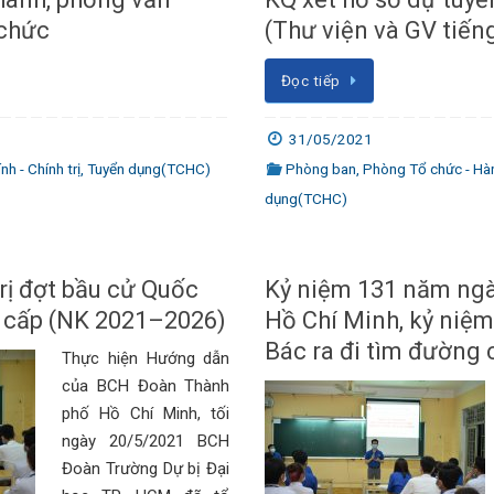
 chức
(Thư viện và GV tiến
Đọc tiếp
31/05/2021
h - Chính trị
,
Tuyển dụng(TCHC)
Phòng ban
,
Phòng Tổ chức - Hành
dụng(TCHC)
trị đợt bầu cử Quốc
Kỷ niệm 131 năm ngày
 cấp (NK 2021–2026)
Hồ Chí Minh, kỷ niệ
Bác ra đi tìm đường
Thực hiện Hướng dẫn
của BCH Đoàn Thành
phố Hồ Chí Minh, tối
ngày 20/5/2021 BCH
Đoàn Trường Dự bị Đại