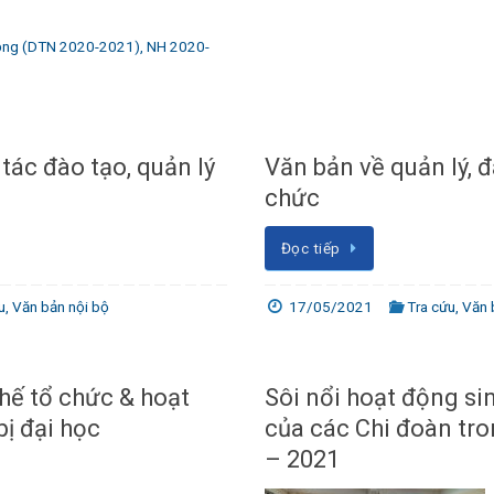
ộng (DTN 2020-2021)
,
NH 2020-
tác đào tạo, quản lý
Văn bản về quản lý, đ
chức
Đọc tiếp
u
,
Văn bản nội bộ
17/05/2021
Tra cứu
,
Văn 
hế tổ chức & hoạt
Sôi nổi hoạt động si
ị đại học
của các Chi đoàn tr
– 2021