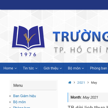
Skip
to
content
Skip
Home
Tin tức
Giới thiệu
Bộ môn
Phòng ban
to
content
Home
2021
May
Menu
Ban Giám hiệu
Month:
May 2021
Bộ môn
TB dời lịch thực