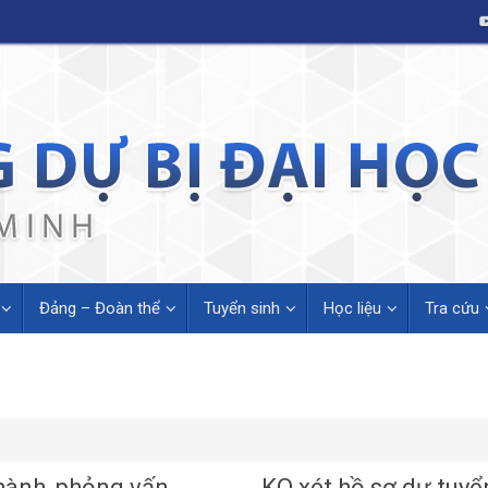
Đảng – Đoàn thể
Tuyển sinh
Học liệu
Tra cứu
 hành, phỏng vấn
KQ xét hồ sơ dự tuyể