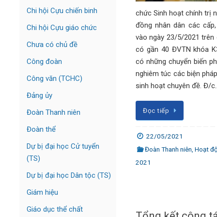
Chi hội Cựu chiến binh
chức Sinh hoạt chính trị 
đồng nhân dân các cấp,
Chi hội Cựu giáo chức
vào ngày 23/5/2021 trên
Chưa có chủ đề
có gần 40 ĐVTN khóa K3
có những chuyển biến ph
Công đoàn
nghiêm túc các biện pháp
Công văn (TCHC)
sinh hoạt chuyên đề. Đ/c
Đảng ủy
Đọc tiếp
Đoàn Thanh niên
Đoàn thể
22/05/2021
Dự bị đại học Cử tuyển
Đoàn Thanh niên
,
Hoạt đ
(TS)
2021
Dự bị đại học Dân tộc (TS)
Giám hiệu
Giáo dục thể chất
Tổng kết công t