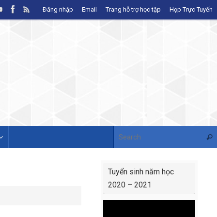
Đăng nhập
Email
Trang hỗ trợ học tập
Họp Trực Tuyến
Sear
Tuyển sinh năm học
2020 – 2021
Video