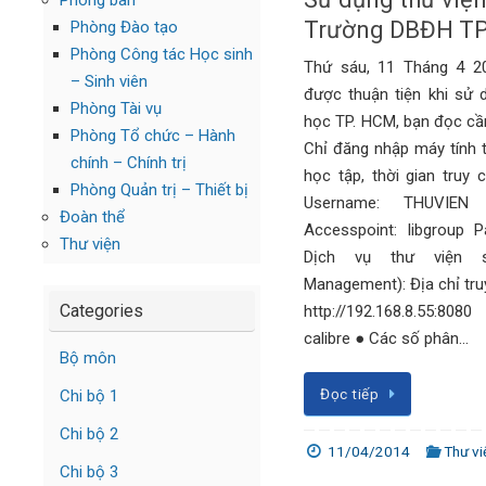
Phòng ban
Trường DBĐH T
Phòng Đào tạo
Phòng Công tác Học sinh
Thứ sáu, 11 Tháng 4 2
– Sinh viên
được thuận tiện khi sử 
Phòng Tài vụ
học TP. HCM, bạn đọc cần
Phòng Tổ chức – Hành
Chỉ đăng nhập máy tính 
chính – Chính trị
học tập, thời gian truy 
Phòng Quản trị – Thiết bị
Username: THUVIEN 
Đoàn thể
Accesspoint: libgroup 
Thư viện
Dịch vụ thư viện số
Management): Địa chỉ truy
Categories
http://192.168.8.55:808
calibre ● Các số phân…
Bộ môn
Đọc tiếp
Chi bộ 1
Chi bộ 2
11/04/2014
Thư vi
Chi bộ 3