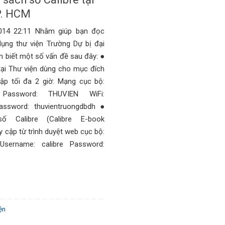
P. HCM
014 22:11 Nhằm giúp bạn đọc
dụng thư viện Trường Dự bị đại
 biết một số vấn đề sau đây: ●
tại Thư viện dùng cho mục đích
cập tối đa 2 giờ: Mạng cục bộ:
Password: THUVIEN WiFi:
Password: thuvientruongdbdh ●
 Calibre (Calibre E-book
 cập từ trình duyệt web cục bộ:
0 Username: calibre Password:
ện