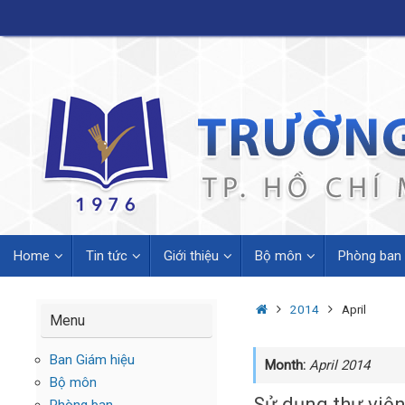
Skip
to
content
Skip
Home
Tin tức
Giới thiệu
Bộ môn
Phòng ban
to
content
Home
2014
April
Menu
Ban Giám hiệu
Month:
April 2014
Bộ môn
Sử dụng thư viện