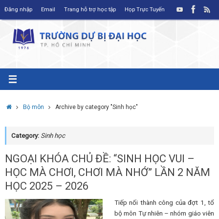
Skip
Đăng nhập
Email
Trang hỗ trợ học tập
Họp Trực Tuyến
to
content
Home
Bộ môn
Archive by category "Sinh học"
Category:
Sinh học
NGOẠI KHÓA CHỦ ĐỀ: “SINH HỌC VUI –
HỌC MÀ CHƠI, CHƠI MÀ NHỚ” LẦN 2 NĂM
HỌC 2025 – 2026
Tiếp nối thành công của đợt 1, tổ
bộ môn Tự nhiên – nhóm giáo viên