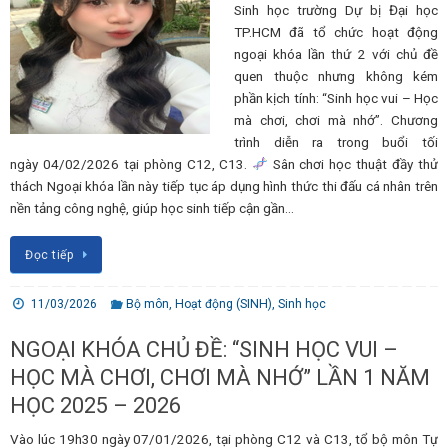
Sinh học trường Dự bị Đại học
TP.HCM đã tổ chức hoạt động
ngoại khóa lần thứ 2 với chủ đề
quen thuộc nhưng không kém
phần kịch tính: “Sinh học vui – Học
mà chơi, chơi mà nhớ”. Chương
trình diễn ra trong buổi tối
ngày 04/02/2026 tại phòng C12, C13.
Sân chơi học thuật đầy thử
thách Ngoại khóa lần này tiếp tục áp dụng hình thức thi đấu cá nhân trên
nền tảng công nghệ, giúp học sinh tiếp cận gần…
Đọc tiếp
11/03/2026
Bộ môn
,
Hoạt động (SINH)
,
Sinh học
NGOẠI KHÓA CHỦ ĐỀ: “SINH HỌC VUI –
HỌC MÀ CHƠI, CHƠI MÀ NHỚ” LẦN 1 NĂM
HỌC 2025 – 2026
Vào lúc 19h30 ngày 07/01/2026, tại phòng C12 và C13, tổ bộ môn Tự