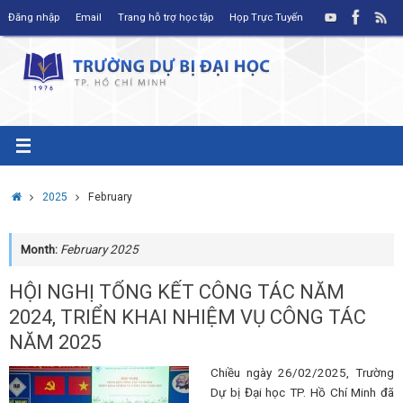
Skip
Đăng nhập
Email
Trang hỗ trợ học tập
Họp Trực Tuyến
to
content
Home
2025
February
Month:
February 2025
HỘI NGHỊ TỔNG KẾT CÔNG TÁC NĂM
2024, TRIỂN KHAI NHIỆM VỤ CÔNG TÁC
NĂM 2025
Chiều ngày 26/02/2025, Trường
Dự bị Đại học TP. Hồ Chí Minh đã