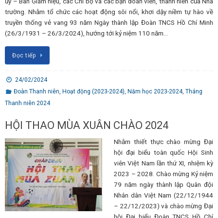
ủy – Ban Giám hiệu, các Chi bộ và các bạn đoàn viên, thanh niên của Nhà
trường. Nhằm tổ chức các hoạt động sôi nổi, khơi dậy niềm tự hào về
truyền thống vẻ vang 93 năm Ngày thành lập Đoàn TNCS Hồ Chí Minh
(26/3/1931 – 26/3/2024), hướng tới kỷ niệm 110 năm…
Đọc tiếp
24/02/2024
Đoàn Thanh niên
,
Hoạt động (2023-2024)
,
Năm học 2023-2024
,
Tháng
Thanh niên 2024
HỘI THAO MÙA XUÂN CHÀO 2024
Nhằm thiết thực chào mừng Đại
hội đại biểu toàn quốc Hội Sinh
viên Việt Nam lần thứ XI, nhiệm kỳ
2023 – 2028. Chào mừng Kỷ niệm
79 năm ngày thành lập Quân đội
Nhân dân Việt Nam (22/12/1944
– 22/12/2023) và chào mừng Đại
hội Đại biểu Đoàn TNCS Hồ Chí