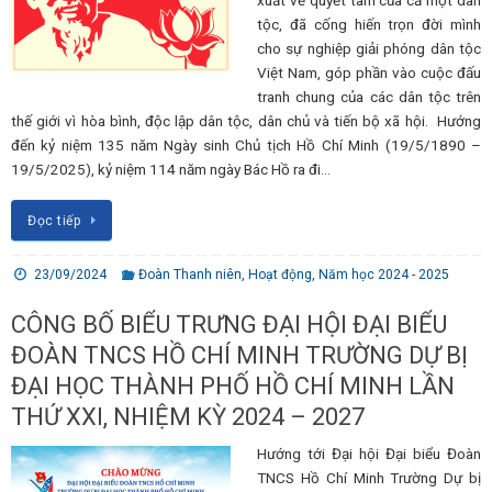
xuất về quyết tâm của cả một dân
tộc, đã cống hiến trọn đời mình
cho sự nghiệp giải phóng dân tộc
Việt Nam, góp phần vào cuộc đấu
tranh chung của các dân tộc trên
thế giới vì hòa bình, độc lập dân tộc, dân chủ và tiến bộ xã hội. Hướng
đến kỷ niệm 135 năm Ngày sinh Chủ tịch Hồ Chí Minh (19/5/1890 –
19/5/2025), kỷ niệm 114 năm ngày Bác Hồ ra đi…
Đọc tiếp
23/09/2024
Đoàn Thanh niên
,
Hoạt động
,
Năm học 2024 - 2025
CÔNG BỐ BIỂU TRƯNG ĐẠI HỘI ĐẠI BIỂU
ĐOÀN TNCS HỒ CHÍ MINH TRƯỜNG DỰ BỊ
ĐẠI HỌC THÀNH PHỐ HỒ CHÍ MINH LẦN
THỨ XXI, NHIỆM KỲ 2024 – 2027
Hướng tới Đại hội Đại biểu Đoàn
TNCS Hồ Chí Minh Trường Dự bị