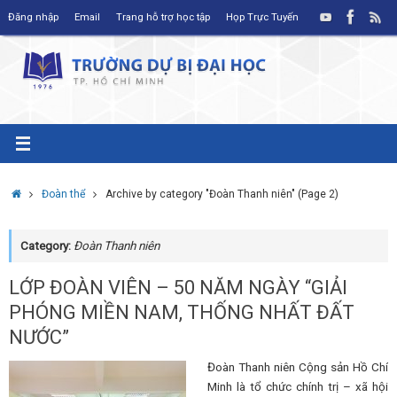
Skip
Đăng nhập
Email
Trang hỗ trợ học tập
Họp Trực Tuyến
to
content
Home
Đoàn thể
Archive by category "Đoàn Thanh niên"
(Page 2)
Category:
Đoàn Thanh niên
LỚP ĐOÀN VIÊN – 50 NĂM NGÀY “GIẢI
PHÓNG MIỀN NAM, THỐNG NHẤT ĐẤT
NƯỚC”
Đoàn Thanh niên Cộng sản Hồ Chí
Minh là tổ chức chính trị – xã hội