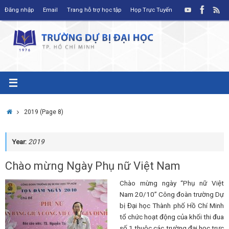
Skip
Đăng nhập
Email
Trang hỗ trợ học tập
Họp Trực Tuyến
to
content
Home
2019
(Page 8)
Year:
2019
Chào mừng Ngày Phụ nữ Việt Nam
Chào mừng ngày “Phụ nữ Việt
Nam 20/10” Công đoàn trường Dự
bị Đại học Thành phố Hồ Chí Minh
tổ chức hoạt động của khối thi đua
số 1 thuộc các trường đại học trực