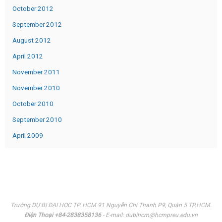
October 2012
September 2012
August 2012
April 2012
November 2011
November 2010
October 2010
September 2010
April 2009
Trường DỰ BỊ ĐẠI HỌC TP. HCM 91 Nguyễn Chí Thanh P9, Quận 5 TP.HCM.
Điện Thoại +84-2838358136
- E-mail: dubihcm@hcmpreu.edu.vn