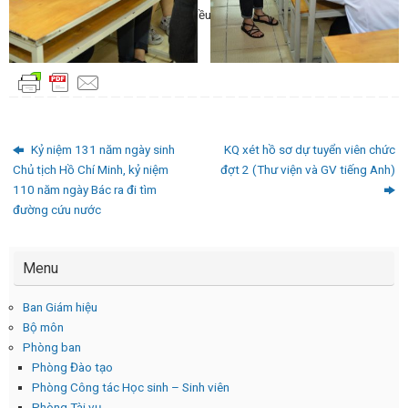
đồng thời qua đó cập nhật thêm nhiều kiến thức bổ ích.
Văn phòng Đoàn Thanh niên
Kỷ niệm 131 năm ngày sinh
KQ xét hồ sơ dự tuyển viên chức
Chủ tịch Hồ Chí Minh, kỷ niệm
đợt 2 (Thư viện và GV tiếng Anh)
110 năm ngày Bác ra đi tìm
đường cứu nước
Menu
Ban Giám hiệu
Bộ môn
Phòng ban
Phòng Đào tạo
Phòng Công tác Học sinh – Sinh viên
Phòng Tài vụ