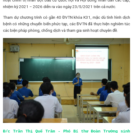
hoạt chính trị nhân đợt bầu cử Quốc hội và Hội đồng nhân dân các cấp,
nhiệm kỳ 2021 – 2026 diễn ra vào ngày 23/5/2021 trên cả nước.
Tham dự chương trình có gần 40 ĐVTN khóa K31, mặc dù tình hình dịch
bệnh có những chuyển biến phức tạp, các ĐVTN đã thực hiện nghiêm túc
các biện pháp phòng, chống dịch và tham gia sinh hoạt chuyên đề.
Đ/c Trần Thị Quế Trâm - Phó Bí thư Đoàn Trường sinh