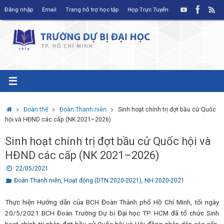
Skip
Đăng nhập
Email
Trang hỗ trợ học tập
Họp Trực Tuyến
to
content
Home
Đoàn thể
Đoàn Thanh niên
Sinh hoạt chính trị đợt bầu cử Quốc
hội và HĐND các cấp (NK 2021–2026)
Sinh hoạt chính trị đợt bầu cử Quốc hội và
HĐND các cấp (NK 2021–2026)
22/05/2021
Đoàn Thanh niên
,
Hoạt động (DTN 2020-2021)
,
NH 2020-2021
Thực hiện Hướng dẫn của BCH Đoàn Thành phố Hồ Chí Minh, tối ngày
20/5/2021 BCH Đoàn Trường Dự bị Đại học TP. HCM đã tổ chức Sinh