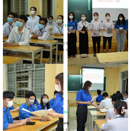
Đ/c Nguyễn Văn Toàn - Ủy viên Ban Thường vụ sinh hoạt
trò chơi về bầu cử
Trong chương trình, ĐVTN đã được BCH Đoàn Trường phát các tài liệu
nghiên cứu, triển khai thêm đối với cấp chi đoàn để tất cả ĐVTN cùng
thực hiện.
Chia sẻ tài liệu cho ĐVTN cùng nghiên cứu
Cùng với đó, ĐVTN đã hăng hái tham gia trò chơi Giải mã ô chữ với 10
hàng ngang liên quan các kiến thức về bầu cử để cán bộ đoàn tham gia,