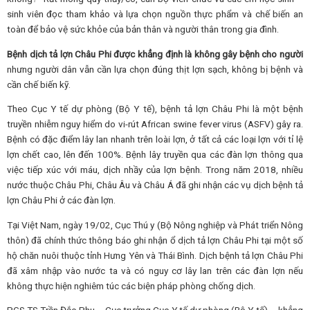
sinh viên đọc tham khảo và lựa chọn nguồn thực phẩm và chế biến an
toàn để bảo vệ sức khỏe của bản thân và người thân trong gia đình.
Bệnh dịch tả lợn Châu Phi được khẳng định là không gây bệnh cho người
nhưng người dân vẫn cần lựa chọn đúng thịt lợn sạch, không bị bệnh và
cần chế biến kỹ.
Theo Cục Y tế dự phòng (Bộ Y tế), bệnh tả lợn Châu Phi là một bệnh
truyền nhiễm nguy hiểm do vi-rút African swine fever virus (ASFV) gây ra.
Bệnh có đặc điểm lây lan nhanh trên loài lợn, ở tất cả các loại lợn với tỉ lệ
lợn chết cao, lên đến 100%. Bệnh lây truyền qua các đàn lợn thông qua
việc tiếp xúc với máu, dịch nhầy của lợn bệnh. Trong năm 2018, nhiều
nước thuộc Châu Phi, Châu Âu và Châu Á đã ghi nhận các vụ dịch bệnh tả
lợn Châu Phi ở các đàn lợn.
Tại Việt Nam, ngày 19/02, Cục Thú y (Bộ Nông nghiệp và Phát triển Nông
thôn) đã chính thức thông báo ghi nhận ổ dịch tả lợn Châu Phi tại một số
hộ chăn nuôi thuộc tỉnh Hưng Yên và Thái Bình. Dịch bệnh tả lợn Châu Phi
đã xâm nhập vào nước ta và có nguy cơ lây lan trên các đàn lợn nếu
không thực hiện nghiêm túc các biện pháp phòng chống dịch.