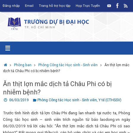
Skip
Đăng nhập
Email
Trang hỗ trợ học tập
Họp Trực Tuyến
to
content
Home
Phòng ban
Phòng Công tác Học sinh - Sinh viên
Ăn thịt lợn mắc
dịch tả Châu Phi có bị nhiễm bệnh?
Ăn thịt lợn mắc dịch tả Châu Phi có bị
nhiễm bệnh?
06/03/2019
Phòng Công tác Học sinh - Sinh viên
,
Y tế (CTHSSV)
Trước tình hình dịch tả lợn Châu Phi đang lan nhanh tại nước ta, Phòng
Công tác học sinh – sinh viên trích nguồn từ báo laodong.vn ngày
06/03/2019 trả lời câu hỏi: “Ăn thịt lợn mắc dịch tả Châu Phi có sao
không?” Rất mong quý thầy/cô, cán bộ viên chức và các em học sinh –