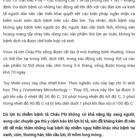
PGS.TS Trần Đắc Phu – Cục trưởng Cục Y tế dự phòng (Bộ Y tế) – khẳng
định: Do dịch bệnh có những tác động rất lớn đối với các đàn lợn và kinh
tế người dân nên cần triển khai quyết liệt các biện pháp ngăn chặn và
kiểm soát sớm dịch bệnh trên các đàn lợn. Tuy nhiên, dịch bệnh này
không gây bệnh trên người do đó, người dân cần bình tĩnh, không nên
hoang mang tẩy chay tiêu dùng các sản phẩm thịt lợn an toàn, không bị
bệnh dịch và được chế biến hợp vệ sinh.
Virus tả lợn Châu Phi sống được rất lâu ở môi trường bình thường. Virus
có thể tồn tại trong tiết, dịch tiết, trong xác động vật, trong thịt và các
sản phẩm từ thịt chưa nấu chín trong 3-6 tháng, sống được trong máu
khô 70 ngày…
Tuy nhiên virus này chịu nhiệt kém. Theo nghiên cứu của tạp chí Vi sinh
học Thú y (Veterinary Microbiology – Thụy Sĩ), virus này tồn tại được 3
giờ khi nấu ở nhiệt độ 50 độ C, 20 phút trong nhiệt độ 60 độ C, 2 phút
trong nhiệt độ 90 độ C và bị tiêu diệt dưới 1 phút khi đun sôi ở 100 độ C.
Dù lợn bị nhiễm bệnh tả Châu Phi không có khả năng lây sang người,
song các chuyên gia thú y cảnh báo khi lợn bị tả, sức đề kháng kém đi nên
rất dễ mắc thêm những loại bệnh lây nhiễm nguy hiểm khác như bệnh tai
xanh, cúm, thương hàn, liên cầu lợn, lở mồm long móng…