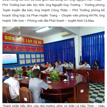
Phó Trưởng ban dân tộc tỉnh; ông Nguyễn Duy Trường – Trưởng phòng
Tuyên truyền địa bàn; ông Huỳnh Công Thiệu – Phó Trưởng phòng kế
hoạch tổng hợp; bà Phan Huyền Trang – Chuyên viên phòng KHTN; ông
Huỳnh Tiến Sơn – Phóng viên đài Phát thanh – truyền hình Cà Mau.
Thành phần tiếp đón của nhà trường gồm có thầy Lê Hũu Thức – Hiệu