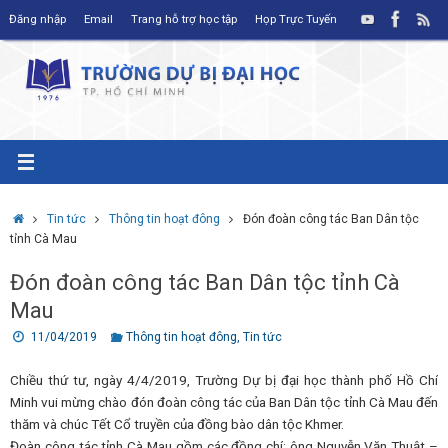
Skip
Đăng nhập
Email
Trang hỗ trợ học tập
Họp Trực Tuyến
to
content
Home
Tin tức
Thông tin hoạt đông
Đón đoàn công tác Ban Dân tộc
tỉnh Cà Mau
Đón đoàn công tác Ban Dân tộc tỉnh Cà
Mau
11/04/2019
Thông tin hoạt đông
,
Tin tức
Chiều thứ tư, ngày 4/4/2019, Trường Dự bị đại học thành phố Hồ Chí
Minh vui mừng chào đón đoàn công tác của Ban Dân tộc tỉnh Cà Mau đến
thăm và chúc Tết Cổ truyền của đồng bào dân tộc Khmer.
Đoàn công tác tỉnh Cà Mau gồm các đồng chí: ông Nguyễn Văn Thuật –