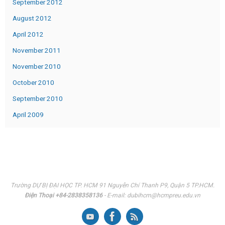
September 2012
August 2012
April 2012
November 2011
November 2010
October 2010
September 2010
April 2009
Trường DỰ BỊ ĐẠI HỌC TP. HCM 91 Nguyễn Chí Thanh P9, Quận 5 TP.HCM.
Điện Thoại +84-2838358136
- E-mail: dubihcm@hcmpreu.edu.vn