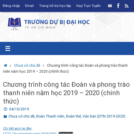
Skip
Đăng nhập
Email
Trang hỗ trợ học tập
Họp Trực Tuyến
to
content
Home
Chưa có chủ đề
Chương trình công tác Đoàn và phong trào thanh
niên năm học 2019 – 2020 (chính thức)
Chương trình công tác Đoàn và phong trào
thanh niên năm học 2019 – 2020 (chính
thức)
04/10/2019
Chưa có chủ đề
,
Đoàn Thanh niên
,
Đoàn thể
,
Văn bản (DTN 2019-2020)
Chi tiết xem tại đây:
CT27_Chuong-trinh-nam-2019-2020
Download