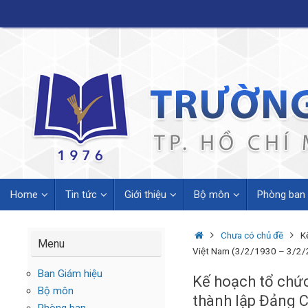
Skip
to
content
Skip
Home
Tin tức
Giới thiệu
Bộ môn
Phòng ban
to
content
Home
Chưa có chủ đề
K
Menu
Việt Nam (3/2/1930 – 3/2
Ban Giám hiệu
Kế hoạch tổ chứ
Bộ môn
thành lập Đảng 