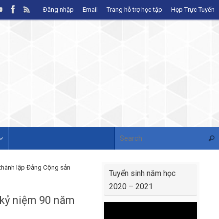
Đăng nhập
Email
Trang hỗ trợ học tập
Họp Trực Tuyến
Sear
 thành lập Đảng Cộng sản
Tuyển sinh năm học
2020 – 2021
 kỷ niệm 90 năm
Video