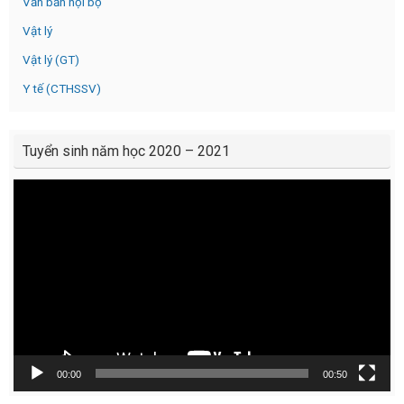
Văn bản nội bộ
Vật lý
Vật lý (GT)
Y tế (CTHSSV)
Tuyển sinh năm học 2020 – 2021
Video
Player
00:00
00:50