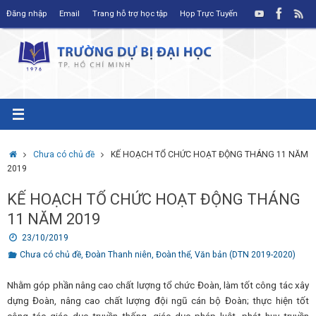
Skip
Đăng nhập
Email
Trang hỗ trợ học tập
Họp Trực Tuyến
to
content
Home
Chưa có chủ đề
KẾ HOẠCH TỔ CHỨC HOẠT ĐỘNG THÁNG 11 NĂM
2019
KẾ HOẠCH TỔ CHỨC HOẠT ĐỘNG THÁNG
11 NĂM 2019
23/10/2019
Chưa có chủ đề
,
Đoàn Thanh niên
,
Đoàn thể
,
Văn bản (DTN 2019-2020)
Nhằm góp phần nâng cao chất lượng tổ chức Đoàn, làm tốt công tác xây
dựng Đoàn, nâng cao chất lượng đội ngũ cán bộ Đoàn; thực hiện tốt