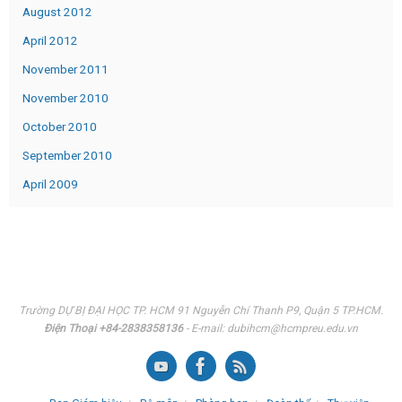
August 2012
April 2012
November 2011
November 2010
October 2010
September 2010
April 2009
Trường DỰ BỊ ĐẠI HỌC TP. HCM 91 Nguyễn Chí Thanh P9, Quận 5 TP.HCM.
Điện Thoại +84-2838358136
- E-mail: dubihcm@hcmpreu.edu.vn