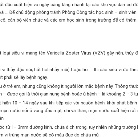
ắt đầu xuất hiện và ngày càng tăng nhanh tại các khu vực dân cư đ
c xá … Để chủ động phòng tránh Phòng Công tác học sinh – sinh viên
y cô, cán bộ viên chức và các em học sinh trong trường để có thêm 
loại siêu vi mang tên Varicella Zoster Virus (VZV) gây nên, thủy đ
 vi thủy đậu nói, hắt hơi nhảy mũi) hoặc ho … thì các siêu vi đó th
ít phải sẽ lây bệnh ngay.
u ở trẻ em, nhưng cũng không ít người lớn mắc bệnh này. Thông thườn
nh – được gọi là thời gian nung bệnh hoặc ủ bệnh – là khoảng 2 – 3 tu
 hiện 10 – 14 ngày sau khi tiếp xúc với nguồn bệnh, khởi phát bệnh 
mụn nước nổi ở vùng đầu mặt, chi và thân, mụn nước xuất hiện rất
ân.
ớc từ l – 3mm đường kính, chứa dịch trong, tuy nhiên những trườn
êm vi trùng mụn nước sẽ có màu đục do chứa mủ.