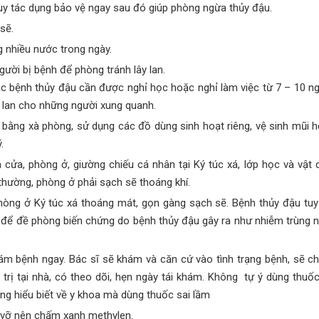
uy tác dụng bảo vệ ngay sau đó giúp phòng ngừa thủy đậu.
sẽ.
 nhiều nước trong ngày.
gười bị bệnh để phòng tránh lây lan.
bệnh thủy đậu cần được nghỉ học hoặc nghỉ làm việc từ 7 – 10 ngà
y lan cho những người xung quanh.
 bằng xà phòng, sử dụng các đồ dùng sinh hoạt riêng, vệ sinh mũi
.
 cửa, phòng ở, giường chiếu cá nhân tại Ký túc xá, lớp học và vật
thường, phòng ở phải sạch sẽ thoáng khí.
hòng ở Ký túc xá thoáng mát, gọn gàng sạch sẽ. Bệnh thủy đậu tuy
t để đề phòng biến chứng do bệnh thủy đậu gây ra như nhiễm trùng n
m bệnh ngay. Bác sĩ sẽ khám và căn cứ vào tình trạng bệnh, sẽ cho 
trị tại nhà, có theo dõi, hẹn ngày tái khám. Không tự ý dùng thu
g hiểu biết về y khoa mà dùng thuốc sai lầm
 vỡ nên chấm xanh methylen.