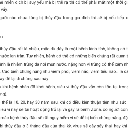
 miễn dịch bị suy yếu mà bị trái rạ thì có thể phải mất một thời 
vảy.
ời nào chưa từng bị thủy đậu trong gia đình thì sẽ bị nếu tiếp x
ậu
hủy đậu rất là nhiều, mặc dù đây là một bệnh lành tính, không có 
ớc lan tràn. Tuy nhiên, bệnh có thể có những biến chứng rất quan t
ệnh là nhiễm trùng da nơi mụn nước, nặng hơn vi trùng có thể xâm
. Các biến chứng nặng như viêm phổi, viêm não, viêm tiểu não… là c
y để lại di chứng sau này.
u khi bệnh nhân đã khỏi bệnh, siêu vi thủy đậu vẫn còn tồn tại tron
ng).
thể là 10, 20, hay 30 năm sau, khi có điều kiện thuận tiện như sứ
siêu vi này sẽ tái hoạt động trở lại và gây ra bệnh Zona, có người còn g
mắc bệnh thủy đậu sẽ rất nguy hiểm vì sẽ dễ bị biến chứng nặng, đặc 
ị thủy đậu ở 3 tháng đầu của thai kỳ, virus sẽ gây sẩy thai, hay khi 