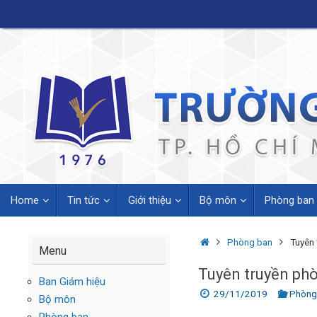
Skip
to
content
Skip
Home
Tin tức
Giới thiệu
Bộ môn
Phòng ban
to
content
Home
Phòng ban
Tuyên 
Menu
Tuyên truyền ph
Ban Giám hiệu
29/11/2019
Phòng
Bộ môn