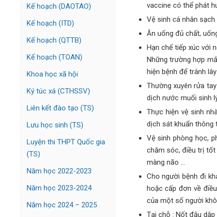
vaccine có thể phát h
Kế hoạch (DAOTAO)
Vệ sinh cá nhân sạch 
Kế hoạch (ITD)
Ăn uống đủ chất, uống
Kế hoạch (QTTB)
Hạn chế tiếp xúc với n
Kế hoạch (TOAN)
Những trường hợp mắc 
hiện bệnh để tránh lâ
Khoa học xã hội
Thường xuyên rửa tay
Ký túc xá (CTHSSV)
dịch nước muối sinh lý
Liên kết đào tạo (TS)
Thực hiện vệ sinh nhà
dịch sát khuẩn thông 
Lưu học sinh (TS)
Vệ sinh phòng học, p
Luyện thi THPT Quốc gia
chăm sóc, điều trị tố
(TS)
màng não …
Năm học 2022-2023
Cho người bệnh đi khá
Năm học 2023-2024
hoặc cấp đơn về điều 
của một số người khôn
Năm học 2024 – 2025
Tại chỗ : Nốt đậu dập