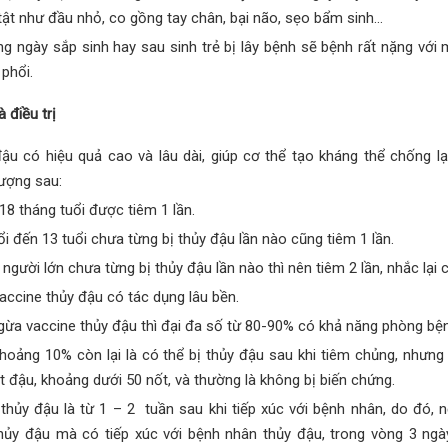
 tật như đầu nhỏ, co gồng tay chân, bại não, sẹo bẩm sinh…
g ngày sắp sinh hay sau sinh trẻ bị lây bệnh sẽ bệnh rất nặng với 
phổi.
 điều trị
u có hiệu quả cao và lâu dài, giúp cơ thể tạo kháng thể chống lạ
tượng sau:
18 tháng tuổi được tiêm 1 lần.
i đến 13 tuổi chưa từng bị thủy đậu lần nào cũng tiêm 1 lần.
 người lớn chưa từng bị thủy đậu lần nào thì nên tiêm 2 lần, nhắc lại 
accine thủy đậu có tác dụng lâu bền.
a vaccine thủy đậu thì đại đa số từ 80-90% có khả năng phòng bệnh
hoảng 10% còn lại là có thể bị thủy đậu sau khi tiêm chủng, nhưn
 nốt đậu, khoảng dưới 50 nốt, và thường là không bị biến chứng.
 thủy đậu là từ 1 – 2 tuần sau khi tiếp xúc với bệnh nhân, do đó
hủy đậu mà có tiếp xúc với bệnh nhân thủy đậu, trong vòng 3 ngày