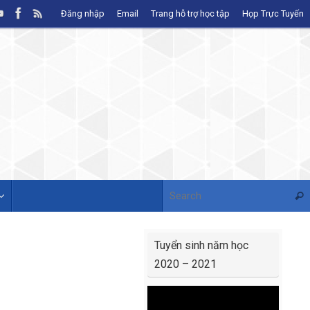
Đăng nhập
Email
Trang hỗ trợ học tập
Họp Trực Tuyến
Sear
Tuyển sinh năm học
2020 – 2021
Video