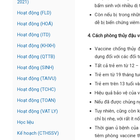
2021)
bẩm sinh với nhiều dị
Hoạt động (FLD)
Còn nếu bị trong nhữn
dễ bị biến chứng viêm 
Hoạt động (HOÁ)
Hoạt động (ITD)
4. Cách phòng thủy đậu và
Hoạt động (KHXH)
Vaccine chống thủy đậ
dụng đối với các đối 
Hoạt động (QTTB)
Tất cả trẻ em từ 12 – 
Hoạt động (SINH)
Trẻ em từ 19 tháng tuổ
Hoạt động (TAIVU)
Trẻ em trên 13 tuổi và
Hoạt động (TCHC)
Hiệu quả bảo vệ của v
Hoạt động (TOAN)
Nếu đã được chủng ngừ
Tuy nhiên, cũng còn k
Hoạt động (VAT LY)
chỉ bị nhẹ, với rất ít
Học liệu
Thời gian ủ bệnh của
Kế hoạch (CTHSSV)
tiêm phòng vaccine t