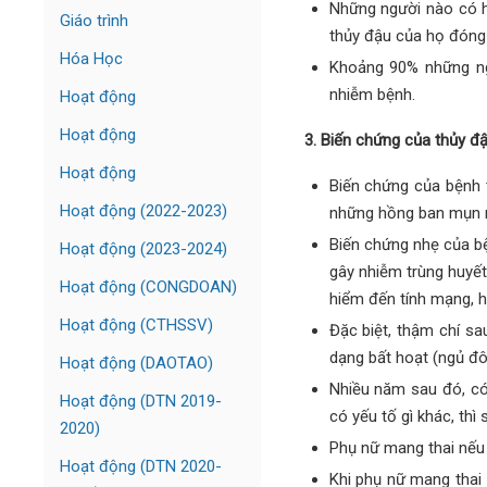
Những người nào có hệ
Giáo trình
thủy đậu của họ đóng 
Hóa Học
Khoảng 90% những ngư
nhiễm bệnh.
Hoạt động
Hoạt động
3. Biến chứng của thủy đ
Hoạt động
Biến chứng của bệnh t
Hoạt động (2022-2023)
những hồng ban mụn nư
Biến chứng nhẹ của b
Hoạt động (2023-2024)
gây nhiễm trùng huyết
Hoạt động (CONGDOAN)
hiểm đến tính mạng, ha
Hoạt động (CTHSSV)
Đặc biệt, thậm chí sa
dạng bất hoạt (ngủ đô
Hoạt động (DAOTAO)
Nhiều năm sau đó, có 
Hoạt động (DTN 2019-
có yếu tố gì khác, thì 
2020)
Phụ nữ mang thai nếu 
Hoạt động (DTN 2020-
Khi phụ nữ mang thai b