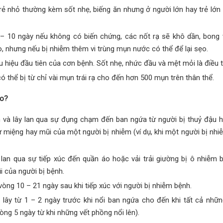
ẻ nhỏ thường kèm sốt nhẹ, biếng ăn nhưng ở người lớn hay trẻ lớn
 – 10 ngày nếu không có biến chứng, các nốt rạ sẽ khô dần, bong 
o, nhưng nếu bị nhiễm thêm vi trùng mụn nước có thể để lại sẹo.
u hiệu đầu tiên của cơn bệnh. Sốt nhẹ, nhức đầu và mệt mỏi là điều 
 thể bị từ chỉ vài mụn trái rạ cho đến hơn 500 mụn trên thân thể.
ào?
m và lây lan qua sự đụng chạm đến ban ngứa từ người bị thuỷ đậu 
ừ miệng hay mũi của một người bị nhiễm (ví dụ, khi một người bị nhiễ
lan qua sự tiếp xúc đến quần áo hoặc vải trải giường bị ô nhiễm 
 của người bị bệnh.
vòng 10 – 21 ngày sau khi tiếp xúc với người bị nhiễm bệnh.
 lây từ 1 – 2 ngày trước khi nổi ban ngứa cho đến khi tất cả nhữ
òng 5 ngày từ khi những vết phồng nổi lên).