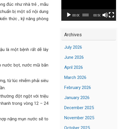
Player
ông đúc như nhà trẻ , mẫu
 chuẩn bị một số nội dung
00:00
00:50
kiến thức , kỹ năng phòng
Archives
July 2026
ậu là một bệnh rất dễ lây
June 2026
eo nước bọt, nước mũi bắn
April 2026
March 2026
g, từ lúc nhiễm phải siêu
February 2026
ần.
thường đột ngột với triệu
January 2026
 nhanh trong vòng 12 – 24
December 2025
November 2025
g hợp nặng mụn nước sẽ to
October 2025