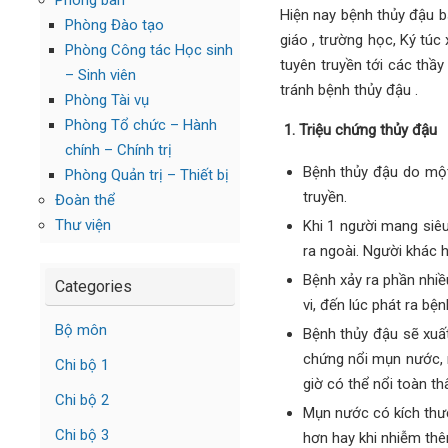
Phòng ban
Hiện nay bệnh thủy đậu b
Phòng Đào tạo
giáo , trường học, Ký tú
Phòng Công tác Học sinh
tuyên truyền tới các thầ
– Sinh viên
tránh bệnh thủy đậu .
Phòng Tài vụ
Phòng Tổ chức – Hành
1. Triệu chứng thủy đậu
chính – Chính trị
Bệnh thủy đậu do một 
Phòng Quản trị – Thiết bị
truyền.
Đoàn thể
Thư viện
Khi 1 người mang siêu
ra ngoài. Người khác h
Bệnh xảy ra phần nhiề
Categories
vi, đến lúc phát ra bệ
Bộ môn
Bệnh thủy đậu sẽ xuất
chứng nổi mụn nước, 
Chi bộ 1
giờ có thể nổi toàn th
Chi bộ 2
Mụn nước có kích thư
Chi bộ 3
hơn hay khi nhiễm th