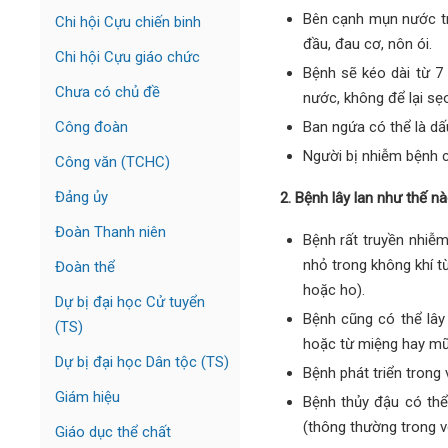
Bên cạnh mụn nước tr
Chi hội Cựu chiến binh
đầu, đau cơ, nôn ói.
Chi hội Cựu giáo chức
Bệnh sẽ kéo dài từ 7
Chưa có chủ đề
nước, không để lại sẹ
Ban ngứa có thể là dấ
Công đoàn
Người bị nhiễm bệnh có
Công văn (TCHC)
Đảng ủy
2. Bệnh lây lan như thế n
Đoàn Thanh niên
Bệnh rất truyền nhiễ
nhỏ trong không khí t
Đoàn thể
hoặc ho).
Dự bị đại học Cử tuyển
Bệnh cũng có thể lây 
(TS)
hoặc từ miệng hay mũi
Dự bị đại học Dân tộc (TS)
Bệnh phát triển trong 
Giám hiệu
Bệnh thủy đậu có thể
(thông thường trong v
Giáo dục thể chất