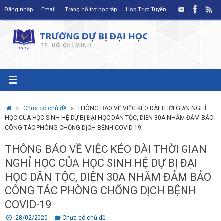
Skip
Đăng nhập
Email
Trang hỗ trợ học tập
Họp Trực Tuyến
to
content
Home
Chưa có chủ đề
THÔNG BÁO VỀ VIỆC KÉO DÀI THỜI GIAN NGHỈ
HỌC CỦA HỌC SINH HỆ DỰ BỊ ĐẠI HỌC DÂN TỘC, DIỆN 30A NHẰM ĐẢM BẢO
CÔNG TÁC PHÒNG CHỐNG DỊCH BỆNH COVID-19
THÔNG BÁO VỀ VIỆC KÉO DÀI THỜI GIAN
NGHỈ HỌC CỦA HỌC SINH HỆ DỰ BỊ ĐẠI
HỌC DÂN TỘC, DIỆN 30A NHẰM ĐẢM BẢO
CÔNG TÁC PHÒNG CHỐNG DỊCH BỆNH
COVID-19
28/02/2020
Chưa có chủ đề