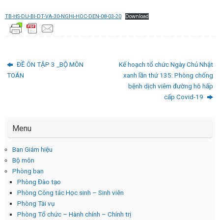
TB-HS-DU-BI-DT-VA-30-NGHI-HOC-DEN-08-03-20
Download
ĐỀ ÔN TẬP 3 _BỘ MÔN
Kế hoạch tổ chức Ngày Chủ Nhật
TOÁN
xanh lần thứ 135: Phòng chống
bệnh dịch viêm đường hô hấp
cấp Covid-19
Menu
Ban Giám hiệu
Bộ môn
Phòng ban
Phòng Đào tạo
Phòng Công tác Học sinh – Sinh viên
Phòng Tài vụ
Phòng Tổ chức – Hành chính – Chính trị