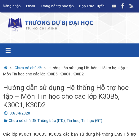
Skip
Đăng nhập
Email
Trang hỗ trợ học tập
Họp Trực Tuyến
to
content
Home
Chưa có chủ đề
Hướng dẫn sử dụng Hệ thống Hỗ trợ học tập –
Môn Tin học cho các lớp K30B5, K30C1, K30D2
Hướng dẫn sử dụng Hệ thống Hỗ trợ học
tập – Môn Tin học cho các lớp K30B5,
K30C1, K30D2
03/04/2020
Chưa có chủ đề
,
Thông báo (ITD)
,
Tin học
,
Tin học (GT)
Các lớp K30C1, K30B5, K30D2 các bạn sử dụng hệ thống LMS Hỗ trợ