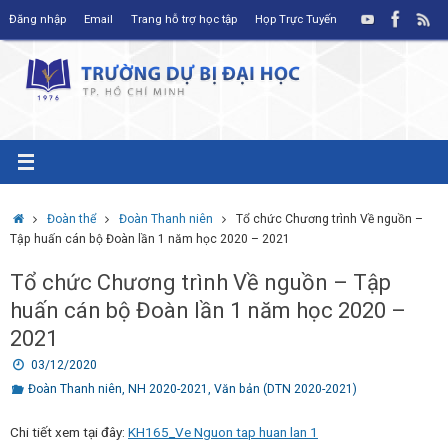
Skip
Đăng nhập
Email
Trang hỗ trợ học tập
Họp Trực Tuyến
to
content
Home
Đoàn thể
Đoàn Thanh niên
Tổ chức Chương trình Về nguồn –
Tập huấn cán bộ Đoàn lần 1 năm học 2020 – 2021
Tổ chức Chương trình Về nguồn – Tập
huấn cán bộ Đoàn lần 1 năm học 2020 –
2021
03/12/2020
Đoàn Thanh niên
,
NH 2020-2021
,
Văn bản (DTN 2020-2021)
Chi tiết xem tại đây:
KH165_Ve Nguon tap huan lan 1