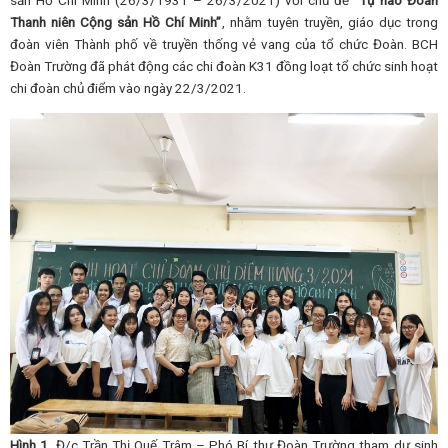
sản Hồ Chí Minh (26/3/1931 – 26/3/2021) với chủ đề
“Tự hào Đoàn
Thanh niên Cộng sản Hồ Chí Minh”
, nhằm tuyên truyền, giáo dục trong
đoàn viên Thành phố về truyền thống vẻ vang của tổ chức Đoàn. BCH
Đoàn Trường đã phát động các chi đoàn K31 đồng loạt tổ chức sinh hoạt
chi đoàn chủ điểm vào ngày 22/3/2021.
Hình 1.
Đ/c Trần Thị Quế Trâm – Phó Bí thư Đoàn Trường tham dự sinh