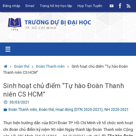
Skip
Đăng nhập
Email
Trang hỗ trợ học tập
Họp Trực Tuyến
to
content
Home
Đoàn thể
Đoàn Thanh niên
Sinh hoạt chủ điểm “Tự hào Đoàn
Thanh niên CS HCM”
Sinh hoạt chủ điểm “Tự hào Đoàn Thanh
niên CS HCM”
30/03/2021
Đoàn Thanh niên
,
Đoàn thể
,
Hoạt động (DTN 2020-2021)
,
NH 2020-2021
Thực hiện hướng dẫn của BCH Đoàn TP. Hồ Chí Minh về tổ chức sinh hoạt
chi đoàn chủ điểm kỷ niệm 90 năm Ngày thành lập Đoàn Thanh niên Cộng