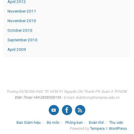
April 2012
November 2011
November 2010
October 2010
September 2010
April 2009
Trường DỰ BỊ ĐẠI HỌC TP. HCM 91 Nguyễn Chí Thanh P9, Quận 5 TP.HCM.
Điện Thoại +84-2838358136
- E-mail: dubihcm@hcmpreu.edu.vn
Ban Giám hiệu
Bộ môn
Phòng ban
Đoàn thể
Thư viện
Powered by
Tempera
&
WordPress.