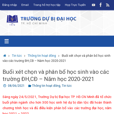
Skip
Đăng nhập
Email
Trang hỗ trợ học tập
Họp Trực Tuyến
to
content
Home
Tin tức
Thông tin hoạt đông
Buổi xét chọn và phân bổ học sinh
vào các trường ĐH,CĐ – Năm học 2020-2021
Buổi xét chọn và phân bổ học sinh vào các
trường ĐH,CĐ – Năm học 2020-2021
08/06/2021
Thông tin hoạt đông
,
Tin tức
Sáng ngày 24/5/2021, Trường Dự bị Đại học TP. Hồ Chí Minh đã tổ chức
buổi phân ngành cho hơn 300 học sinh hệ dự bị dân tộc đã hoàn thành
chương trình học và đủ điều kiện phân bổ vào các trường đại học, năm
học 2021 – 2022.