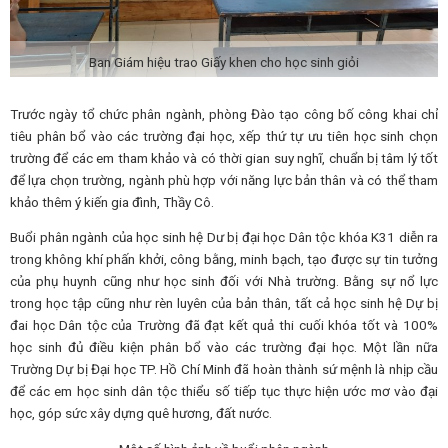
Ban Giám hiệu trao Giấy khen cho học sinh giỏi
Trước ngày tổ chức phân ngành, phòng Đào tạo công bố công khai chỉ
tiêu phân bổ vào các trường đại học, xếp thứ tự ưu tiên học sinh chọn
trường để các em tham khảo và có thời gian suy nghĩ, chuẩn bị tâm lý tốt
để lựa chọn trường, ngành phù hợp với năng lực bản thân và có thể tham
khảo thêm ý kiến gia đình, Thầy Cô.
Buổi phân ngành của học sinh hệ Dư bị đại học Dân tộc khóa K31 diễn ra
trong không khí phấn khởi, công bằng, minh bạch, tạo được sự tin tưởng
của phụ huynh cũng như học sinh đối với Nhà trường. Bằng sự nổ lực
trong học tập cũng như rèn luyên của bản thân, tất cả học sinh hệ Dự bị
đai học Dân tộc của Trường đã đạt kết quả thi cuối khóa tốt và 100%
học sinh đủ điều kiện phân bổ vào các trường đại học. Một lần nữa
Trường Dự bị Đại học TP. Hồ Chí Minh đã hoàn thành sứ mệnh là nhịp cầu
để các em học sinh dân tộc thiểu số tiếp tục thực hiện ước mơ vào đại
học, góp sức xây dựng quê hương, đất nước.