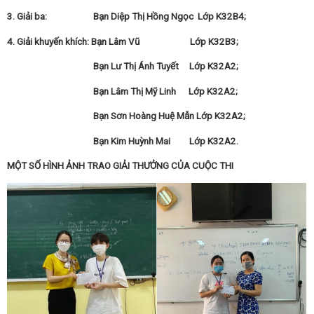
3. Giải ba: Bạn Diệp Thị Hồng Ngọc Lớp K32B4;
4. Giải khuyến khích: Bạn Lâm Vũ Lớp K32B3;
Bạn Lư Thị Ánh Tuyết Lớp K32A2;
Bạn Lâm Thị Mỹ Linh Lớp K32A2;
Bạn Sơn Hoàng Huệ Mẫn Lớp K32A2;
Bạn Kim Huỳnh Mai Lớp K32A2.
MỘT SỐ HÌNH ẢNH TRAO GIẢI THƯỞNG CỦA CUỘC THI