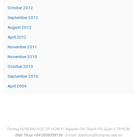
October 2012
September 2012
August 2012
April 2012
November 2011
November 2010
October 2010
September 2010
April 2009
Trường DỰ BỊ ĐẠI HỌC TP. HCM 91 Nguyễn Chí Thanh P9, Quận 5 TP.HCM.
Điện Thoại +84-2838358136
- E-mail: dubihcm@hcmpreu.edu.vn