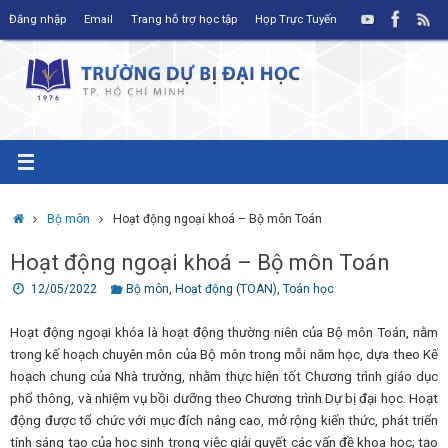
Skip
Đăng nhập
Email
Trang hỗ trợ học tập
Họp Trực Tuyến
to
content
Home
Bộ môn
Hoạt động ngoại khoá – Bộ môn Toán
Hoạt động ngoại khoá – Bộ môn Toán
12/05/2022
Bộ môn
,
Hoạt động (TOAN)
,
Toán học
Hoạt động ngoại khóa là hoạt động thường niên của Bộ môn Toán, nằm
trong kế hoạch chuyên môn của Bộ môn trong mỗi năm học, dựa theo Kế
hoạch chung của Nhà trường, nhằm thực hiện tốt Chương trình giáo dục
phổ thông, và nhiệm vụ bồi dưỡng theo Chương trình Dự bị đại học. Hoạt
động được tổ chức với mục đích nâng cao, mở rộng kiến thức, phát triển
tính sáng tạo của học sinh trong việc giải quyết các vấn đề khoa học; tạo