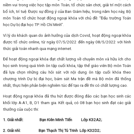
niềm vui trong việc học tập môn Toán; tổ chức sân chơi, giải trí một cách
bổ ích, trí tuệ. Được sự đồng ý của Ban Giám hiệu, trong năm học này, Bộ
môn Toán tổ chức hoạt động ngoại khóa với chủ đề: “Đấu trường Toán
học Dự bị đại học TP. Hồ Chí Minh”.
Vì lý do khách quan do ảnh hưởng của dịch Covid, hoạt động ngoại khóa
được tổ chức online, từ ngày 07/5/2022 đến ngày 08/5/2022 với hình
thức giải toán nhanh qua mạng internet.
Để hoạt động ngoại khóa đạt chất lượng về chuyên môn và hữu ích cho
học sinh trong quá trình ôn tập cuối khóa, tập thể giáo viên Bộ môn Toán
đã lựa chọn những câu hỏi sát với nội dung ôn tập cuối khóa theo
chương trình Dự bị đại học, bám sát Ma trận đề mà Bộ môn đã thống
nhất, thực hiện phản biện nghiêm túc để tạo ra đề thi có chất lượng cao.
Hoạt động ngoại khóa đã thu hút được đông đảo các bạn học sinh các
khối lớp A-A1, B, D1 tham gia. Kết quả, có 08 bạn học sinh đạt các giải
thưởng của cuộc thi:
1. Giải nhất: Bạn Kiên Minh Tiến Lớp K32A2;
2. Giải nhì: Bạn Thạch Thị Tú Trinh Lớp K32D2;