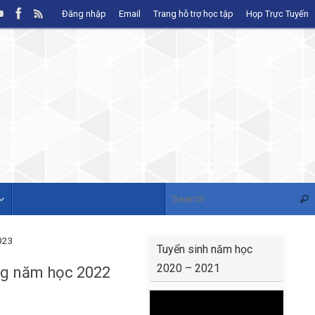
Đăng nhập
Email
Trang hỗ trợ học tập
Họp Trực Tuyến
Sear
2023
Tuyển sinh năm học
2020 – 2021
ộng năm học 2022
Video