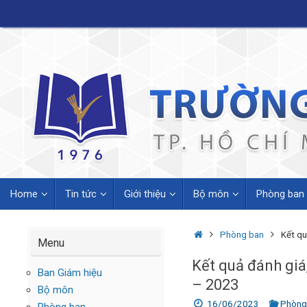
Skip
to
content
Skip
Home
Tin tức
Giới thiệu
Bộ môn
Phòng ban
to
content
Home
Phòng ban
Kết qu
Menu
Kết quả đánh giá
Ban Giám hiệu
– 2023
Bộ môn
16/06/2023
Phòng