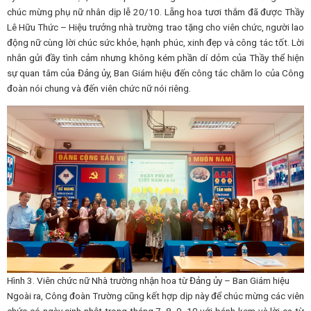
chúc mừng phụ nữ nhân dịp lễ 20/10. Lẵng hoa tươi thắm đã được Thầy
Lê Hữu Thức – Hiệu trưởng nhà trường trao tặng cho viên chức, người lao
động nữ cùng lời chúc sức khỏe, hạnh phúc, xinh đẹp và công tác tốt. Lời
nhắn gửi đầy tình cảm nhưng không kém phần dí dỏm của Thầy thể hiện
sự quan tâm của Đảng ủy, Ban Giám hiệu đến công tác chăm lo của Công
đoàn nói chung và đến viên chức nữ nói riêng.
Hình 3. Viên chức nữ Nhà trường nhận hoa từ Đảng ủy – Ban Giám hiệu
Ngoài ra, Công đoàn Trường cũng kết hợp dịp này để chúc mừng các viên
chức có ngày sinh nhật trong tháng 7, 8, 9, 10 với bánh kem và lời ca từ