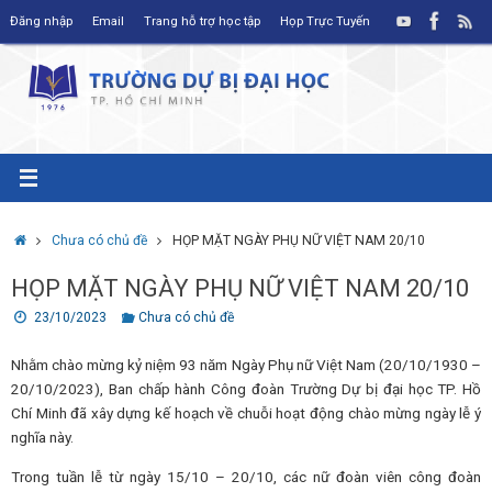
Skip
Đăng nhập
Email
Trang hỗ trợ học tập
Họp Trực Tuyến
to
content
Home
Chưa có chủ đề
HỌP MẶT NGÀY PHỤ NỮ VIỆT NAM 20/10
HỌP MẶT NGÀY PHỤ NỮ VIỆT NAM 20/10
23/10/2023
Chưa có chủ đề
Nhằm chào mừng kỷ niệm 93 năm Ngày Phụ nữ Việt Nam (20/10/1930 –
20/10/2023), Ban chấp hành Công đoàn Trường Dự bị đại học TP. Hồ
Chí Minh đã xây dựng kế hoạch về chuỗi hoạt động chào mừng ngày lễ ý
nghĩa này.
Trong tuần lễ từ ngày 15/10 – 20/10, các nữ đoàn viên công đoàn