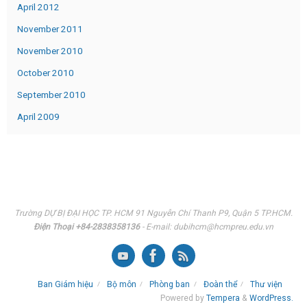
April 2012
November 2011
November 2010
October 2010
September 2010
April 2009
Trường DỰ BỊ ĐẠI HỌC TP. HCM 91 Nguyễn Chí Thanh P9, Quận 5 TP.HCM.
Điện Thoại +84-2838358136
- E-mail: dubihcm@hcmpreu.edu.vn
Ban Giám hiệu
Bộ môn
Phòng ban
Đoàn thể
Thư viện
Powered by
Tempera
&
WordPress.