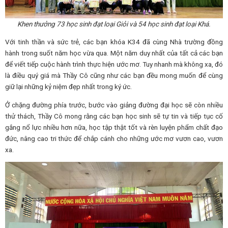
Khen thưởng 73 học sinh đạt loại Giỏi và 54 học sinh đạt loại Khá.
Với tinh thần và sức trẻ, các bạn khóa K34 đã cùng Nhà trường đồng
hành trong suốt năm học vừa qua. Một năm duy nhất của tất cả các bạn
để viết tiếp cuộc hành trình thực hiện ước mơ. Tuy nhanh mà không xa, đó
là điều quý giá mà Thầy Cô cũng như các bạn đều mong muốn để cùng
giữ lại những kỷ niệm đẹp nhất trong ký ức.
Ở chặng đường phía trước, bước vào giảng đường đại học sẽ còn nhiều
thử thách, Thầy Cô mong rằng các bạn học sinh sẽ tự tin và tiếp tục cố
gắng nổ lực nhiều hơn nữa, học tập thật tốt và rèn luyện phẩm chất đạo
đức, nâng cao tri thức để chắp cánh cho những ước mơ vươn cao, vươn
xa.