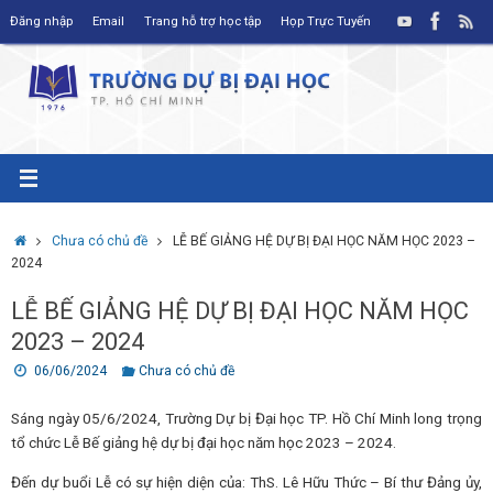
Skip
Đăng nhập
Email
Trang hỗ trợ học tập
Họp Trực Tuyến
to
content
Home
Chưa có chủ đề
LỄ BẾ GIẢNG HỆ DỰ BỊ ĐẠI HỌC NĂM HỌC 2023 –
2024
LỄ BẾ GIẢNG HỆ DỰ BỊ ĐẠI HỌC NĂM HỌC
2023 – 2024
06/06/2024
Chưa có chủ đề
Sáng ngày 05/6/2024, Trường Dự bị Đại học TP. Hồ Chí Minh long trọng
tổ chức Lễ Bế giảng hệ dự bị đại học năm học 2023 – 2024.
Đến dự buổi Lễ có sự hiện diện của: ThS. Lê Hữu Thức – Bí thư Đảng ủy,