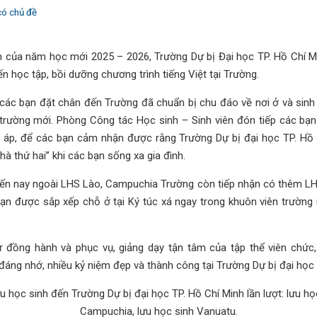
có chủ đề
n của năm học mới 2025 – 2026, Trường Dự bị Đại học TP. Hồ Chí M
n học tập, bồi dưỡng chương trình tiếng Việt tại Trường.
ác bạn đặt chân đến Trường đã chuẩn bị chu đáo về nơi ở và sinh 
trường mới. Phòng Công tác Học sinh – Sinh viên đón tiếp các bạn
m áp, để các bạn cảm nhận được rằng Trường Dự bị đại học TP. Hồ 
hà thứ hai” khi các bạn sống xa gia đình.
n nay ngoài LHS Lào, Campuchia Trường còn tiếp nhận có thêm L
bạn được sắp xếp chỗ ở tại Ký túc xá ngay trong khuôn viên trường r
 sự đồng hành và phục vụ, giảng dạy tận tâm của tập thể viên chứ
đáng nhớ, nhiều kỷ niệm đẹp và thành công tại Trường Dự bị đại học 
 học sinh đến Trường Dự bị đại học TP. Hồ Chí Minh lần lượt: lưu họ
Campuchia, lưu học sinh Vanuatu.