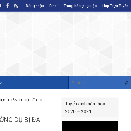
Đăng nhập
Email
Trang hỗ trợ học tập
Họp Trực Tuyến
Sear
 HỌC THÀNH PHỐ HỒ CHÍ
Tuyển sinh năm học
2020 – 2021
NG DỰ BỊ ĐẠI
Video