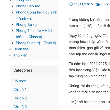
Phòng ban
11/11/2025
Chưa 
Phòng Đào tạo
Phòng Công tác Học sinh
– Sinh viên
Trong không khí hân hoa
Phòng Tài vụ
học sinh (LHS) quốc tế đế
Phòng Tổ chức – Hành
Ngay từ những ngày đầu c
chính – Chính trị
chóng hòa nhập với môi 
Phòng Quản trị – Thiết bị
thân thiện, gần gũi và ấ
Đoàn thể
học tập mà còn là “ngôi n
Thư viện
Từ năm học 2024-2025 đế
đến học tiếng Việt. Các 
Categories
tập cũng như sinh hoạt.
Bộ môn
Chúng tôi tin rằng, với
Chi bộ 1
khoảng thời gian học tập 
Chi bộ 2
Một số hình ảnh đón Lưu
Chi bộ 3