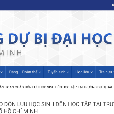
Đảng – Đoàn thể
Tuyển sinh
Học liệu
Tra cứu
ÂN HOAN CHÀO ĐÓN LƯU HỌC SINH ĐẾN HỌC TẬP TẠI TRƯỜNG DỰ BỊ ĐẠI
 ĐÓN LƯU HỌC SINH ĐẾN HỌC TẬP TẠI TRƯỜ
 HỒ CHÍ MINH