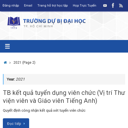
Skip
Đăng nhập
Email
Trang hỗ trợ học tập
Họp Trực Tuyến
to
content
Home
2021
(Page 2)
Year:
2021
TB kết quả tuyển dụng viên chức (Vị trí Thư
viện viên và Giáo viên Tiếng Anh)
Quyết định công nhận kết quả xét tuyển viên chức
Đọc tiếp