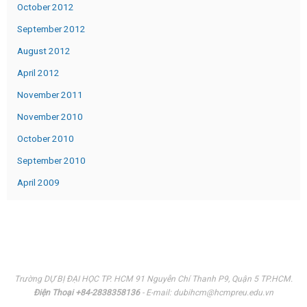
October 2012
September 2012
August 2012
April 2012
November 2011
November 2010
October 2010
September 2010
April 2009
Trường DỰ BỊ ĐẠI HỌC TP. HCM 91 Nguyễn Chí Thanh P9, Quận 5 TP.HCM.
Điện Thoại +84-2838358136
- E-mail: dubihcm@hcmpreu.edu.vn